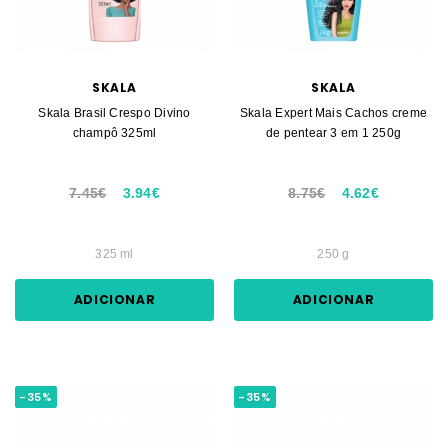
SKALA
SKALA
Skala Brasil Crespo Divino
Skala Expert Mais Cachos creme
champô 325ml
de pentear 3 em 1 250g
7.45€
3.94€
8.75€
4.62€
325 ml
250 g
ADICIONAR
ADICIONAR
-35%
-35%