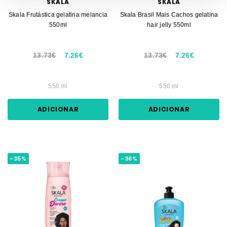
SKALA
SKALA
Skala Frutástica gelatina melancia
Skala Brasil Mais Cachos gelatina
550ml
hair jelly 550ml
13.73€
7.26€
13.73€
7.26€
550 ml
550 ml
ADICIONAR
ADICIONAR
-35%
-36%