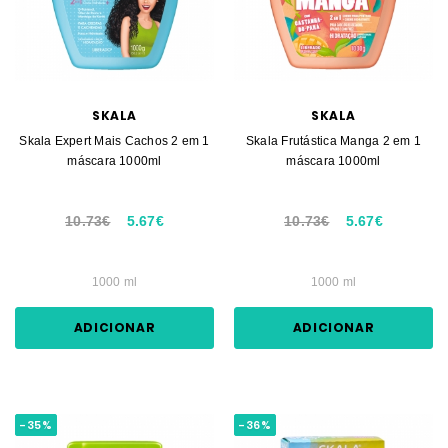
SKALA
SKALA
Skala Expert Mais Cachos 2 em 1
Skala Frutástica Manga 2 em 1
máscara 1000ml
máscara 1000ml
10.73€
5.67€
10.73€
5.67€
1000 ml
1000 ml
ADICIONAR
ADICIONAR
-35%
-36%