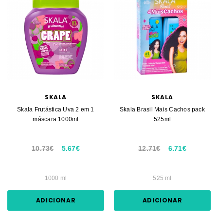
SKALA
SKALA
Skala Frutástica Uva 2 em 1
Skala Brasil Mais Cachos pack
máscara 1000ml
525ml
10.73€
5.67€
12.71€
6.71€
1000 ml
525 ml
ADICIONAR
ADICIONAR