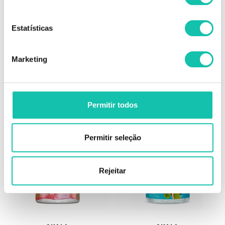
12.71€
6.71€
13.73€
7.26€
Estatísticas
525 ml
550 ml
Marketing
ADICIONAR
ADICIONAR
Permitir todos
-35%
-35%
Permitir seleção
Rejeitar