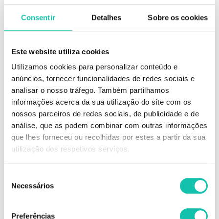
525 ml
525 ml
Consentir
Detalhes
Sobre os cookies
ADICIONAR
ADICIONAR
Este website utiliza cookies
Utilizamos cookies para personalizar conteúdo e
-36%
-35%
anúncios, fornecer funcionalidades de redes sociais e
analisar o nosso tráfego. Também partilhamos
informações acerca da sua utilização do site com os
nossos parceiros de redes sociais, de publicidade e de
análise, que as podem combinar com outras informações
que lhes forneceu ou recolhidas por estes a partir da sua
utilização dos respetivos serviços.
Seleção
SKALA
SKALA
Necessários
de
Skala Expert Babosa pack 525ml
Skala Frutástica gelatina maracujá
consentimento
550ml
Preferências