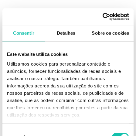
DESCRIÇÃO
Consentir
Detalhes
Sobre os cookies
A Skala Divino Potinho Kids Máscara 1kg foi desenvolvida especialmente
Este website utiliza cookies
para facilitar o cuidado diário dos cabelos cacheados e crespos das
crianças. Sua fórmula hidrata profundamente, elimina o frizz e
Utilizamos cookies para personalizar conteúdo e
proporciona desembaraço fácil, tudo isso sem deixar resíduos nos fios.
Este produto versátil pode ser utilizado tanto como Creme de Tratamento
anúncios, fornecer funcionalidades de redes sociais e
quanto como Creme para Pentear, garantindo volume controlado e
analisar o nosso tráfego. Também partilhamos
definição suave dos cachos ao longo do dia. Ideal para restaurar a vida e
informações acerca da sua utilização do site com os
o brilho dos fios opacos, ele é perfeito para manter os cabelos dos
pequenos hidratados, modelados e saudáveis.
nossos parceiros de redes sociais, de publicidade e de
análise, que as podem combinar com outras informações
Características do Produto:
que lhes forneceu ou recolhidas por estes a partir da sua
Máscara de 1kg
Hidratação profunda e controle de frizz
utilização dos respetivos serviços.
Ideal para cabelos cacheados e crespos infantis
Facilita o desembaraço dos fios
Uso como Creme de Tratamento ou Creme para Pentear
Seleção