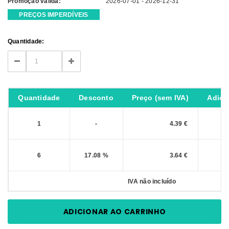
Promoção válida:
2026-07-01 - 2026-12-31
PREÇOS IMPERDÍVEIS
Current
Quantidade:
Stock:
DECREASE
INCREASE
QUANTITY:
QUANTITY:
Quantidade
Desconto
Preço (sem IVA)
Adici
1
-
4.39 €
6
17.08 %
3.64 €
IVA não incluído