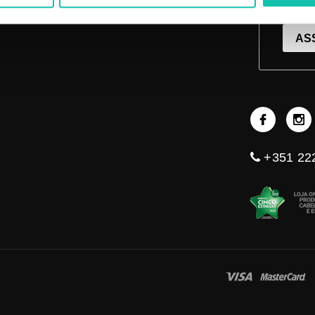
Li e
AS
+351 222