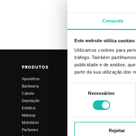
Consentir
Este website utiliza cookies
Utilizamos cookies para pers
tráfego. Também partilhamos 
publicidade e de análise, q
PRODUTOS
COSMÉTICA CLI
partir da sua utilização dos 
Aparelhos
Sobre nós
Seleção
Barbearia
Termos e condições
Necessários
de
Cabelo
Os nossos preços
consentimento
Depilação
Fornecedores
Estética
Social
Makeup
Mobiliário
Perfumes
Rejeitar