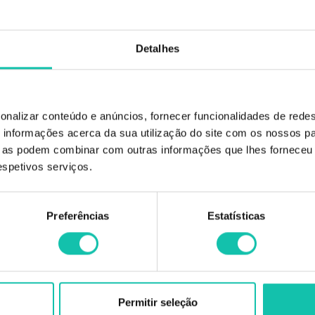
Detalhes
onalizar conteúdo e anúncios, fornecer funcionalidades de redes
informações acerca da sua utilização do site com os nossos pa
ue as podem combinar com outras informações que lhes forneceu 
CK
SERVIÇO AO CLIENTE
SUBSCREVA
respetivos serviços.
Ajuda? Nós ligamos
Receba novidad
Contacte-nos
Preferências
Estatísticas
Perguntas frequentes
Custos de Envio
Receb
Política de privacidade
prom
Livro de reclamações
Klarna
Permitir seleção