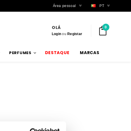
Trabalhamos com stock verdadeiro
Área pessoal
PT
OLÁ
0
Login
ou
Registar
DESTAQUE
MARCAS
PERFUMES