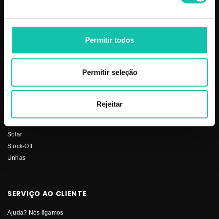
PRODUTOS
COSMÉTICA CLICK
Aparelhos
Sobre nós
Permitir todos
Barbearia
Termos e condições
Cabelo
Os nossos preços
Depilação
Fornecedores
Permitir seleção
Estética
Social
Makeup
Mobiliário
Rejeitar
Perfumes
Pestanas
Solar
Stock-Off
Unhas
SERVIÇO AO CLIENTE
Ajuda? Nós ligamos