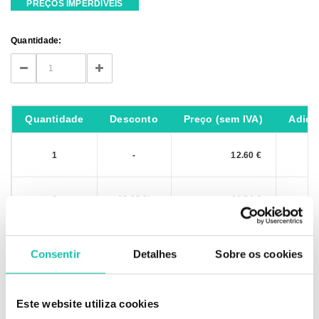
PREÇOS IMPERDÍVEIS
Current
Quantidade:
Stock:
DECREASE
INCREASE
QUANTITY:
QUANTITY:
Quantidade
Desconto
Preço (sem IVA)
Adici
1
-
12.60 €
6
10.00 %
11.34 €
IVA não incluído
Consentir
Detalhes
Sobre os cookies
Este website utiliza cookies