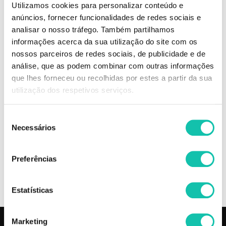
Utilizamos cookies para personalizar conteúdo e
anúncios, fornecer funcionalidades de redes sociais e
analisar o nosso tráfego. Também partilhamos
DESCRIÇÃO
informações acerca da sua utilização do site com os
nossos parceiros de redes sociais, de publicidade e de
análise, que as podem combinar com outras informações
DEEP NOURISHING
que lhes forneceu ou recolhidas por estes a partir da sua
CONDITIONER COM BAGAS DE GOJI
Hidrata instantaneamente o cabelo seco ou sensibilizado, para um
utilização dos respetivos serviços.
cabelo nutrido pleno de vitalidade. Com Nutri-Enrich Complex.
Seleção
Comprar Condicionadores Nutri-Enrich WELLA MELHOR PREÇO |
Necessários
de
Comprar WELLA Condicionadores Nutri-Enrich MELHOR PREÇO |
Condicionadores WELLA Nutri-Enrich MELHOR PREÇO
consentimento
Preferências
OPINIÕES
Estatísticas
Marketing