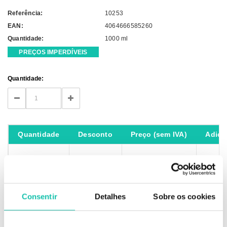
Referência:
10253
EAN:
4064666585260
Quantidade:
1000 ml
PREÇOS IMPERDÍVEIS
Current
Quantidade:
Stock:
DECREASE
INCREASE
QUANTITY:
QUANTITY:
Quantidade
Desconto
Preço (sem IVA)
Adici
1
-
21.71 €
6
10.00 %
19.54 €
Consentir
Detalhes
Sobre os cookies
IVA não incluído