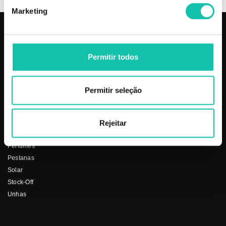
Marketing
PRODUTOS
COSMÉTICA CLICK
Permitir todos
Aparelhos
Sobre nós
Barbearia
Termos e condições
Cabelo
Os nossos preços
Permitir seleção
Depilação
Fornecedores
Estética
Social
Makeup
Rejeitar
Mobiliário
Perfumes
Pestanas
Solar
Stock-Off
Unhas