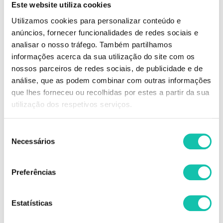
Este website utiliza cookies
Utilizamos cookies para personalizar conteúdo e
anúncios, fornecer funcionalidades de redes sociais e
analisar o nosso tráfego. Também partilhamos
informações acerca da sua utilização do site com os
nossos parceiros de redes sociais, de publicidade e de
análise, que as podem combinar com outras informações
DESCRIÇÃO
que lhes forneceu ou recolhidas por estes a partir da sua
utilização dos respetivos serviços.
SENSO CALM SENSITIVE CHAMPO COM ALANTOÍNA
Champô sem fragrância, que acalma o couro cabeludo sensível.
Seleção
Necessários
de
Comprar Champôs Balance WELLA MELHOR PREÇO | Comprar WELLA
consentimento
Champôs Balance MELHOR PREÇO | Champôs WELLA Balance
MELHOR PREÇO
Preferências
Estatísticas
OPINIÕES