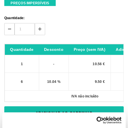
PREÇOS IMPERDÍVEIS
Current
Quantidade:
Stock:
DECREASE
INCREASE
QUANTITY:
QUANTITY:
Quantidade
Desconto
Preço (sem IVA)
Adici
1
-
10.56 €
6
10.04 %
9.50 €
IVA não incluído