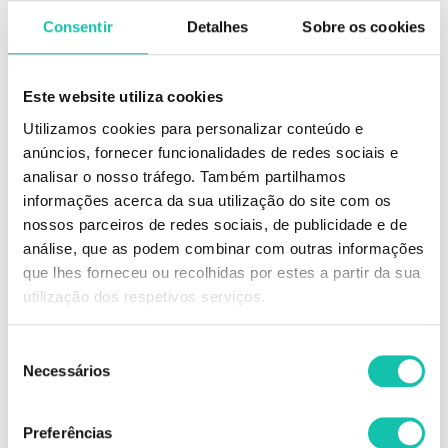
Consentir
Detalhes
Sobre os cookies
DESCRIÇÃO
Este website utiliza cookies
Utilizamos cookies para personalizar conteúdo e
Uma laca de styling profissional que favorece a criação de todos os tipos
anúncios, fornecer funcionalidades de redes sociais e
de estilos e penteados com volume.
analisar o nosso tráfego. Também partilhamos
Esta laca de alta fixação permite criar qualquer tipo de finalização e
informações acerca da sua utilização do site com os
modelar o volume desejado à medida, de forma simples e rápida e com
nossos parceiros de redes sociais, de publicidade e de
uma fixação duradoura. A sua fórmula ultra leve confere um subtil
análise, que as podem combinar com outras informações
acabamento acetinado e possui uma secagem rápida e ótima
capacidade de maleabilidade.
que lhes forneceu ou recolhidas por estes a partir da sua
utilização dos respetivos serviços.
Elimina-se facilmente do cabelo sem deixar quaisquer resíduos
anteriores visíveis.
Seleção
Necessários
Comprar Lacas Performance WELLA MELHOR PREÇO | Comprar WELLA
de
Lacas Performance MELHOR PREÇO | Lacas WELLA Performance
consentimento
MELHOR PREÇO
Preferências