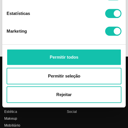
OPINIÕES
Estatísticas
INGREDIENTES
Marketing
+
INFORMAÇÃO
Permitir todos
PRODUTOS
COSMÉTICA CLICK
Permitir seleção
Aparelhos
Sobre nós
Barbearia
Termos e condições
Rejeitar
Cabelo
Os nossos preços
Depilação
Fornecedores
Estética
Social
Makeup
Mobiliário