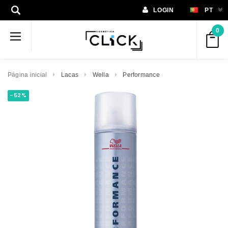
LOGIN
PT
0
Página inicial
Lacas
Wella
Performance
-52%