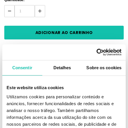
Stock:
DECREASE
INCREASE
QUANTITY:
QUANTITY:
Consentir
Detalhes
Sobre os cookies
DESCRIÇÃO
Este website utiliza cookies
Máquina de corte ideal para cabelos étnicos e cortes ultra rentes,
incluindo o zero
Utilizamos cookies para personalizar conteúdo e
Lâminas em aço inoxidável autoafiáveis
anúncios, fornecer funcionalidades de redes sociais e
Motor V5000 de grande potência
Não possui alavanca de altura lateral
analisar o nosso tráfego. Também partilhamos
Inclui 2 pentes de altura: #1/2 (1,5mm), #1 1/2 (4,5mm)
informações acerca da sua utilização do site com os
nossos parceiros de redes sociais, de publicidade e de
Comprar Máquinas de corte Máquinas de Corte WAHL MELHOR PREÇO