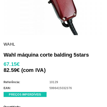
WAHL
Wahl máquina corte balding 5stars
67.15€
82.59€ (com IVA)
Referência:
10129
EAN:
5996415032376
PREÇOS IMPERDÍVEIS
Current
Quantidade: