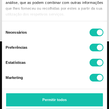
análise, que as podem combinar com outras informações
| Comprar WAHL Máquinas de corte Máquinas de Corte MELHOR
que lhes forneceu ou recolhidas por estes a partir da sua
PREÇO | Máquinas de corte WAHL Máquinas de Corte MELHOR PREÇO
utilização dos respetivos serviços.
OPINIÕES
Seleção
Necessários
de
consentimento
Preferências
PRODUTOS
COSMÉTICA CLICK
Estatísticas
Aparelhos
Sobre nós
Barbearia
Termos e condições
Cabelo
Os nossos preços
Marketing
Depilação
Fornecedores
Estética
Social
Makeup
Permitir todos
Mobiliário
Perfumes