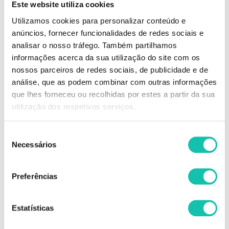
Este website utiliza cookies
penteados de cabelo amarrado, como rabos de cavalo, coques e tranças,
ou mesmo penteados para cerimónias.
Utilizamos cookies para personalizar conteúdo e
anúncios, fornecer funcionalidades de redes sociais e
Com a ajuda do travessão cabelo, é possível criar penteados elegantes e
analisar o nosso tráfego. Também partilhamos
sofisticados sem precisar de muita habilidade ou tempo. Os ganchos
cabelo oferecem inúmeras possibilidades e são um item essencial para
informações acerca da sua utilização do site com os
quem deseja ter um visual diferente a cada dia. Com um pouco de prática
nossos parceiros de redes sociais, de publicidade e de
e criatividade, é possível criar looks incríveis usando apenas alguns
análise, que as podem combinar com outras informações
ganchos.
que lhes forneceu ou recolhidas por estes a partir da sua
Principais características:
utilização dos respetivos serviços.
Frizetes de cor castanho
Tamanho pequeno
1 caixa com 72 sachets de 12 unidades
Seleção
Necessários
de
Comprar Ganchos, molas e frizetes Frizetes SABRINA MELHOR PREÇO |
consentimento
Comprar SABRINA Ganchos, molas e frizetes Frizetes MELHOR PREÇO |
Ganchos, molas e frizetes SABRINA Frizetes MELHOR PREÇO
Preferências
Estatísticas
OPINIÕES