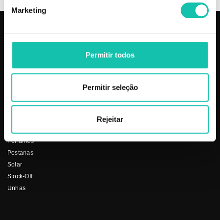
Marketing
PRODUTOS
COSMÉTICA CLICK
Permitir todos
Aparelhos
Sobre nós
Barbearia
Termos e condições
Cabelo
Os nossos preços
Permitir seleção
Depilação
Fornecedores
Estética
Social
Makeup
Rejeitar
Mobiliário
Perfumes
Pestanas
Solar
Stock-Off
Unhas