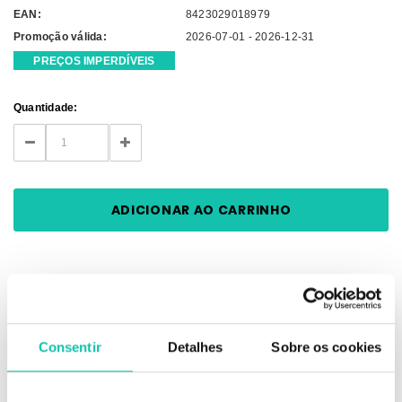
EAN:
8423029018979
Promoção válida:
2026-07-01 - 2026-12-31
PREÇOS IMPERDÍVEIS
Current
Quantidade:
Stock:
DECREASE
INCREASE
QUANTITY:
QUANTITY:
DESCRIÇÃO
Consentir
Detalhes
Sobre os cookies
Os ganchos de cabelo são um acessório indispensável quando se trata
de criar penteados simples e bonitos. Eles são especialmente úteis para