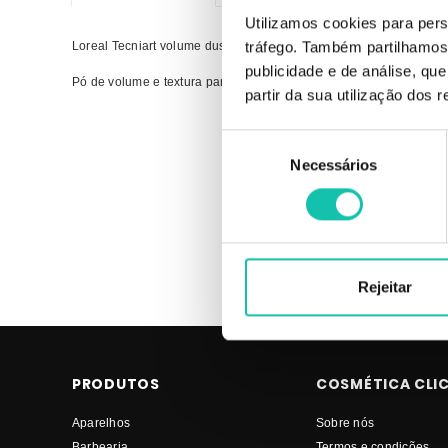
Utilizamos cookies para pers
Loreal Tecniart volume dust pó fixador de cabelo
tráfego. Também partilhamos 
publicidade e de análise, q
Pó de volume e textura para um cabelo volumoso.
partir da sua utilização dos 
Comprar Finalizante TECNI ART LOREAL PROFESSIONAL MEL
Seleção
| Finalizante LOREAL PROFESSIONAL TECNI ART MELHOR PR
Necessários
de
consentimento
Rejeitar
PRODUTOS
COSMÉTICA CLI
Aparelhos
Sobre nós
Barbearia
Termos e condições