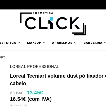
Envios rápidos
ESTÉTICA
MAKEUP
APARELHOS
BARBEARIA
ART
LOREAL PROFESSIONAL
Loreal Tecniart volume dust pó fixador
cabelo
13.45€
23.64€
16.54€ (com IVA)
Poupa 7.10€