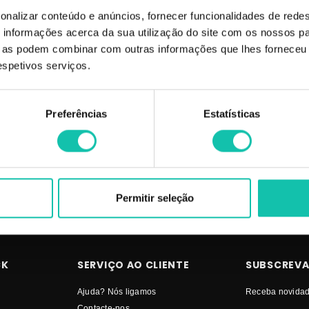
onalizar conteúdo e anúncios, fornecer funcionalidades de redes
informações acerca da sua utilização do site com os nossos pa
ue as podem combinar com outras informações que lhes forneceu 
respetivos serviços.
HOR PREÇO | Comprar LOREAL PROFESSIONAL Finalizante TECNI ART ME
EÇO
Preferências
Estatísticas
Permitir seleção
CK
SERVIÇO AO CLIENTE
SUBSCREVA
Ajuda? Nós ligamos
Receba novidad
Contacte-nos