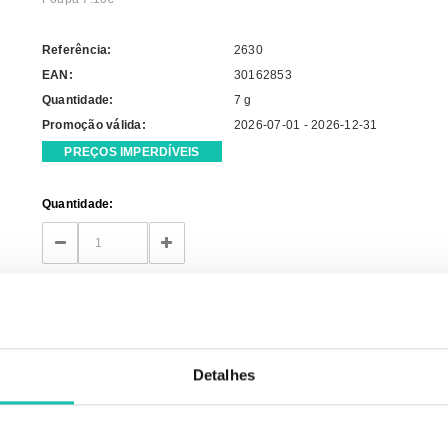
Referência:
2630
EAN:
30162853
Quantidade:
7 g
Promoção válida:
2026-07-01 - 2026-12-31
PREÇOS IMPERDÍVEIS
Current
Quantidade:
Stock:
DECREASE
INCREASE
QUANTITY:
QUANTITY:
Detalhes
REDIENTES
OPINIÕES