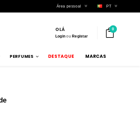
Trabalhamos com stock verdadeiro
Área pessoal
PT
OLÁ
0
Login
ou
Registar
DESTAQUE
MARCAS
PERFUMES
 de