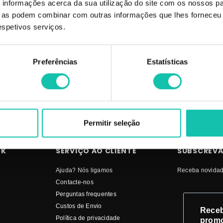
informações acerca da sua utilização do site com os nossos pa
REÇO | Comprar RICKIPARODI Limas pedicure RICKIPARODI MELHOR PREÇO
ue as podem combinar com outras informações que lhes forneceu 
respetivos serviços.
Preferências
Estatísticas
Permitir seleção
CK
SERVIÇO AO CLIENTE
SUBSCREVA
Ajuda? Nós ligamos
Receba novidad
Contacte-nos
Perguntas frequentes
Custos de Envio
Receb
Política de privacidade
prom