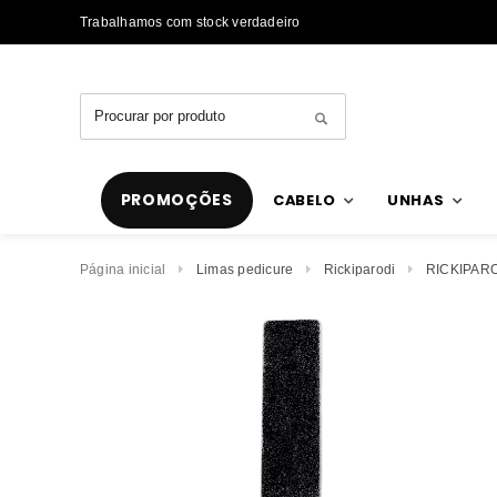
Trabalhamos com stock verdadeiro
PROMOÇÕES
CABELO
UNHAS
Página inicial
Limas pedicure
Rickiparodi
RICKIPAR