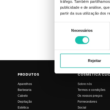
tráfego. Também partilhamos 
Comprar Limas pedicure RICKIPARODI RICKIPARODI MELHOR P
publicidade e de análise, q
pedicure RICKIPARODI RICKIPARODI MELHOR PREÇO
partir da sua utilização dos 
Seleção
Necessários
de
consentimento
Rejeitar
PRODUTOS
COSMÉTICA CLI
Aparelhos
Sobre nós
Barbearia
Termos e condições
Cabelo
Os nossos preços
Depilação
Fornecedores
Estética
Social