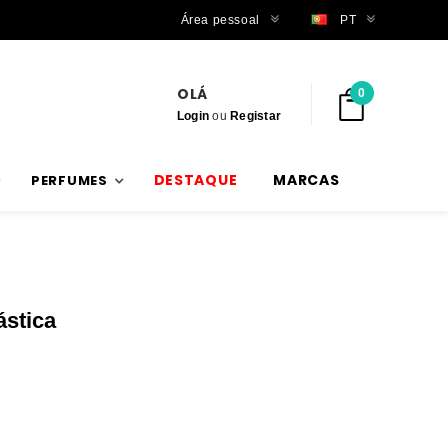
Trabalhamos com stock verdadeiro
Área pessoal
PT
OLÁ
0
Login
ou
Registar
DESTAQUE
MARCAS
PERFUMES
ástica