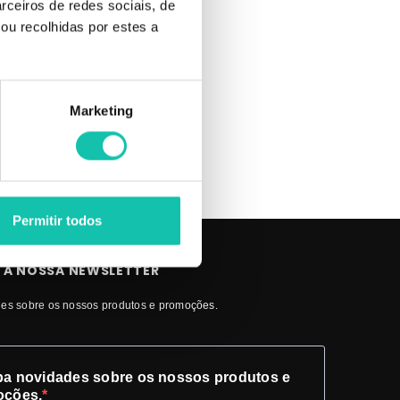
rceiros de redes sociais, de
 | Limas
ou recolhidas por estes a
Marketing
Permitir todos
 A NOSSA NEWSLETTER
es sobre os nossos produtos e promoções.
a novidades sobre os nossos produtos e
oções.