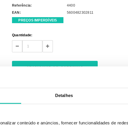
Referência:
4400
EAN:
5600482302811
PREÇOS IMPERDÍVEIS
Current
Quantidade:
Stock:
DECREASE
INCREASE
QUANTITY:
QUANTITY:
Detalhes
onalizar conteúdo e anúncios, fornecer funcionalidades de redes