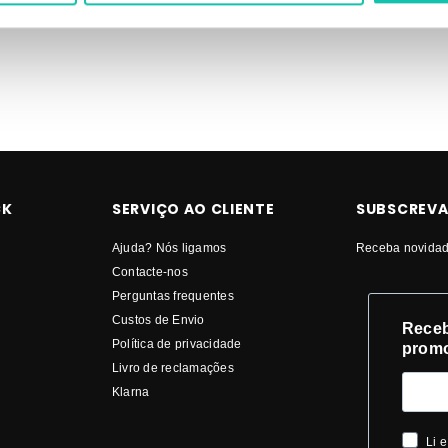
PREÇO | Comprar BEAUTY IMAGE Roll-on de cera Beauty Image MELHOR PRE
CK
SERVIÇO AO CLIENTE
SUBSCREVA
Ajuda? Nós ligamos
Receba novidad
Contacte-nos
Perguntas frequentes
Custos de Envio
Receb
Política de privacidade
prom
Livro de reclamações
Klarna
Li e