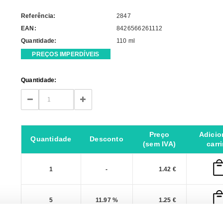
Referência:
2847
EAN:
8426566261112
Quantidade:
110 ml
PREÇOS IMPERDÍVEIS
Current
Quantidade:
Stock:
DECREASE
INCREASE
QUANTITY:
QUANTITY:
Preço
Adicio
Quantidade
Desconto
(sem IVA)
carr
1
-
1.42 €
5
11.97 %
1.25 €