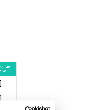
nar ao
inho
+
+