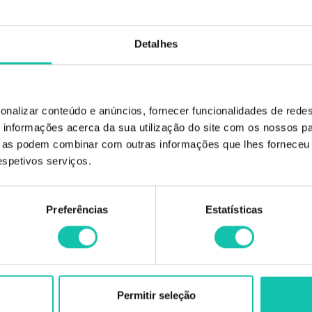
IVA não incluído
Detalhes
onalizar conteúdo e anúncios, fornecer funcionalidades de redes
informações acerca da sua utilização do site com os nossos pa
IÕES
ue as podem combinar com outras informações que lhes forneceu 
respetivos serviços.
 pessoas com varizes e retenção de líquidos. Efeito anti-séptico e anti-inflama
o convencional de depilação/epilação. Uma solução bastante económica, que pe
Preferências
Estatísticas
ma temperatura que não cause desconforto na pele. A sua aplicação facilita im
de cera de espátulas ou superfícies. Com a quantidade ideal, as recargas de ce
ndada para pessoas com varizes e retenção de líquidos.
Permitir seleção