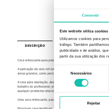
Consentir
Este website utiliza cookies
Utilizamos cookies para pers
tráfego. Também partilhamos 
DESCRIÇÃO
+
INFORMAÇÃO
OPIN
publicidade e de análise, q
partir da sua utilização dos 
Cera refrescante para peles intolerantes ao calor recomendada para
Seleção
A aplicação da cera roll-on é uma excelente alternativa ao métod
Necessários
de
áreas grandes, como pernas e braços.
consentimento
A cera para depilação, deverá ser aquecida de forma uniforme, nu
trabalho do profissional, evitando o desgaste de limpar resíduos 
qualquer problema relacionado com a contaminação cruzada.
Uma cera refrescante, para peles intolerantes ao calor. É recome
Rejeitar
Principais características: