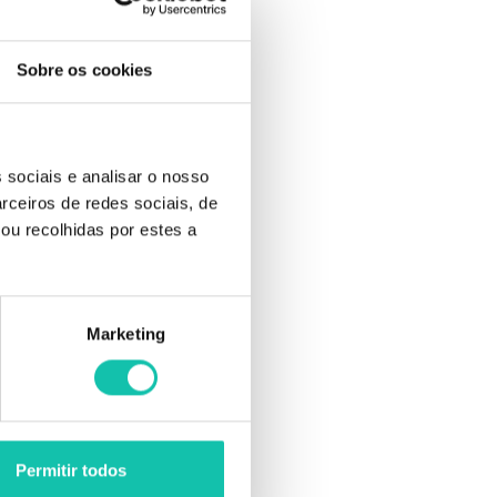
Sobre os cookies
 sociais e analisar o nosso
rceiros de redes sociais, de
ou recolhidas por estes a
tório.
rmite epilar
Marketing
enso o
ra eliminam
Permitir todos