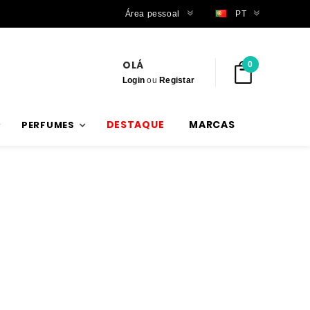
Trabalhamos com stock verdadeiro
Área pessoal
PT
OLÁ
0
Login
ou
Registar
DESTAQUE
MARCAS
PERFUMES