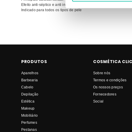
Efeito anti-séptico e anti inflamatório
Indicado para todos os tipos de pele
Comprar Roll-on de cera Beauty Image BEAUTY IMAGE MELHOR 
on de cera BEAUTY IMAGE Beauty Image MELHOR PREÇO
PRODUTOS
COSMÉTICA CLI
Aparelhos
Sobre nós
Barbearia
Termos e condições
Cabelo
Os nossos preços
Depilação
Fornecedores
Estética
Social
Makeup
Mobiliário
Perfumes
Pestanas