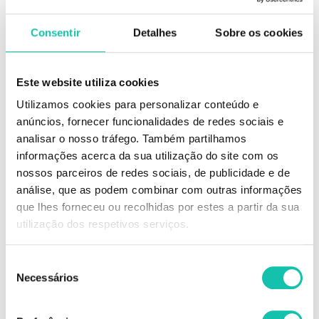
DESCRIÇÃO
Consentir
Detalhes
Sobre os cookies
Económica, prática e eficaz
A aplicação da cera roll-on é uma excelente alternativa ao método
Este website utiliza cookies
convencional de depilação/epilação. Uma solução bastante económica,
que permite epilar áreas grandes, como pernas e braços.
Utilizamos cookies para personalizar conteúdo e
anúncios, fornecer funcionalidades de redes sociais e
A cera para depilação, deverá ser aquecida de forma uniforme, numa
analisar o nosso tráfego. Também partilhamos
temperatura que não cause desconforto na pele. A sua aplicação facilita
imenso o trabalho do profissional, evitando o desgaste de limpar
informações acerca da sua utilização do site com os
resíduos de cera de espátulas ou superfícies. Com a quantidade ideal, as
nossos parceiros de redes sociais, de publicidade e de
recargas de cera eliminam qualquer problema relacionado com a
análise, que as podem combinar com outras informações
contaminação cruzada.
que lhes forneceu ou recolhidas por estes a partir da sua
Uma cera com propriedades anti-inflamatórias e calmantes. O azuleno é
utilização dos respetivos serviços.
um componente com efeito calmante, indicado para todos os tipos de
pele inclusive as mais delicadas.
Seleção
Principais características:
Necessários
de
Restaura a pele
Propriedades calmantes
consentimento