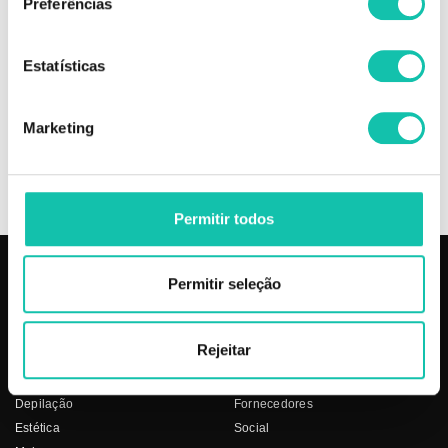
Preferências
Comprar Roll-on de cera DOLL DOLL MELHOR PREÇO | Comprar DOLL
Roll-on de cera DOLL MELHOR PREÇO | Roll-on de cera DOLL DOLL
MELHOR PREÇO
Estatísticas
OPINIÕES
Marketing
+
INFORMAÇÃO
Permitir todos
Permitir seleção
PRODUTOS
COSMÉTICA CLICK
Aparelhos
Sobre nós
Rejeitar
Barbearia
Termos e condições
Cabelo
Os nossos preços
Depilação
Fornecedores
Estética
Social