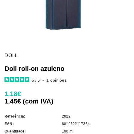
DOLL
Doll roll-on azuleno
5
/
5
-
1
opiniões
1.18€
1.45€ (com IVA)
Referência:
2822
EAN:
8019622117364
Quantidade:
100 ml