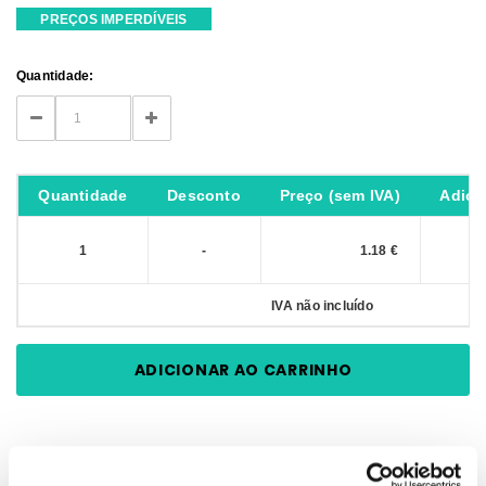
PREÇOS IMPERDÍVEIS
Current
Quantidade:
Stock:
DECREASE
INCREASE
QUANTITY:
QUANTITY:
Quantidade
Desconto
Preço (sem IVA)
Adici
1
-
1.18 €
IVA não incluído