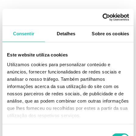
DESCRIÇÃO
Consentir
Detalhes
Sobre os cookies
Depilação eficaz e cuidado natural para a pele.
Este website utiliza cookies
A Cera de Mel da RickiParodi combina o poder da natureza com a
eficácia profissional. Desenvolvida para uma depilação suave mas
Utilizamos cookies para personalizar conteúdo e
profunda, esta cera é ideal para remover até os pelos mais resistentes,
anúncios, fornecer funcionalidades de redes sociais e
ao mesmo tempo que hidrata, acalma e protege a pele graças às
propriedades únicas do mel.
analisar o nosso tráfego. Também partilhamos
informações acerca da sua utilização do site com os
Benefícios e Características
nossos parceiros de redes sociais, de publicidade e de
-Fórmula 100% natural e hipoalergénica - segura para todos os tipos de
pele.
análise, que as podem combinar com outras informações
-Com extrato de mel, conhecido pelas suas propriedades antisséticas,
que lhes forneceu ou recolhidas por estes a partir da sua
cicatrizantes e hidratantes.
utilização dos respetivos serviços.
-Indicado para pelos mais resistentes, garantindo uma depilação eficaz e
duradoura.
-Textura suave que se espalha uniformemente e adere ao pelo, não à
Seleção
pele.