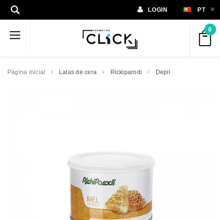
LOGIN
PT
0
Página inicial
Latas de cera
Rickiparodi
Depil