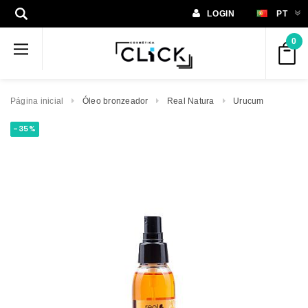
LOGIN
PT
0
Página inicial
Óleo bronzeador
Real Natura
Urucum
-35%