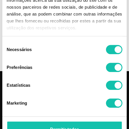
informações acerca da sua utilização do site com os
bronzeador natural, intensificando e mantendo o bronzeado por mais
nossos parceiros de redes sociais, de publicidade e de
tempo. Confere assim à pele um belo tom dourado.
análise, que as podem combinar com outras informações
que lhes forneceu ou recolhidas por estes a partir da sua
Comprar Óleo bronzeador Urucum REAL NATURA MELHOR PREÇO |
utilização dos respetivos serviços.
Comprar REAL NATURA Óleo bronzeador Urucum MELHOR PREÇO |
Óleo bronzeador REAL NATURA Urucum MELHOR PREÇO
Seleção
Necessários
de
OPINIÕES
consentimento
Preferências
Estatísticas
PRODUTOS
COSMÉTICA CLICK
Aparelhos
Sobre nós
Marketing
Barbearia
Termos e condições
Cabelo
Os nossos preços
Depilação
Fornecedores
Estética
Social