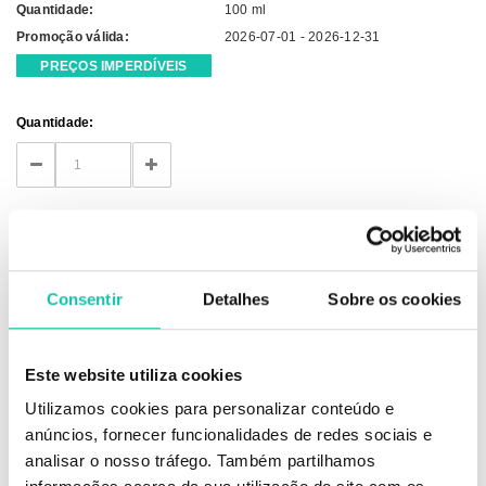
Quantidade:
100 ml
Promoção válida:
2026-07-01 - 2026-12-31
PREÇOS IMPERDÍVEIS
Current
Quantidade:
Stock:
DECREASE
INCREASE
QUANTITY:
QUANTITY:
Consentir
Detalhes
Sobre os cookies
Este website utiliza cookies
DESCRIÇÃO
Utilizamos cookies para personalizar conteúdo e
anúncios, fornecer funcionalidades de redes sociais e
O óleo da semente de Urucum tem um teor seis vezes mais elevado de
analisar o nosso tráfego. Também partilhamos
carotenóides (pigmentos naturais) do que a cenoura, tornando-o num