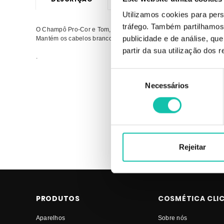
Utilizamos cookies para pers
tráfego. Também partilhamos 
O Champô Pro-Cor e Tom, com o pH de 5,5, foi desenvolvido para n
publicidade e de análise, q
Mantém os cabelos brancos cuidados e hidratados
partir da sua utilização dos 
.
Seleção
Comprar Champôs Pro Cor e Tom REAL NATURA MELHOR PREÇ
Necessários
de
NATURA Pro Cor e Tom MELHOR PREÇO
consentimento
Rejeitar
PRODUTOS
COSMÉTICA CLI
Aparelhos
Sobre nós