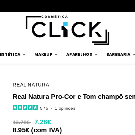
Envios rápidos
ESTÉTICA
MAKEUP
APARELHOS
BARBEARIA
REAL NATURA
Real Natura Pro-Cor e Tom champô se
5
/
5
-
1
opiniões
7.28€
13.78€
8.95€ (com IVA)