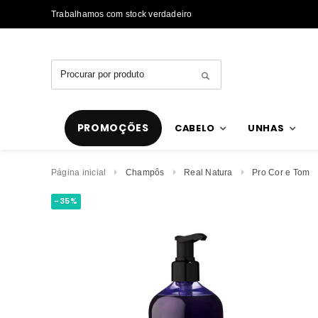
Trabalhamos com stock verdadeiro
PROMOÇÕES
CABELO
UNHAS
Página inicial
Champôs
Real Natura
Pro Cor e Tom
-35%