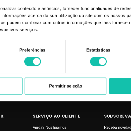
onalizar conteúdo e anúncios, fornecer funcionalidades de redes
informações acerca da sua utilização do site com os nossos pa
eutralizar e remover a tonalidade amarelada do fio.
ue as podem combinar com outras informações que lhes forneceu 
respetivos serviços.
O | Comprar REAL NATURA Champôs Pro Cor e Tom MELHOR PREÇO | Cha
Preferências
Estatísticas
Permitir seleção
CK
SERVIÇO AO CLIENTE
SUBSCREVA
Ajuda? Nós ligamos
Receba novidad