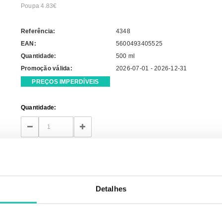
Poupa 4.83€
Referência:
4348
EAN:
5600493405525
Quantidade:
500 ml
Promoção válida:
2026-07-01 - 2026-12-31
PREÇOS IMPERDÍVEIS
Current
Quantidade:
Stock:
DECREASE
INCREASE
QUANTITY:
QUANTITY:
Detalhes