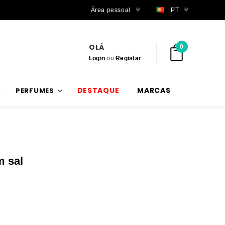
Trabalhamos com stock verdadeiro
Área pessoal
PT
OLÁ
0
Login
ou
Registar
DESTAQUE
MARCAS
PERFUMES
m sal