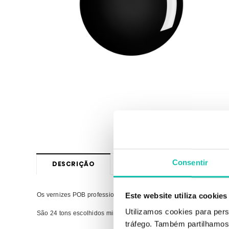
Consentir
DESCRIÇÃO
OPINIÕES
Os vernizes POB professional em formato 11ml obedecem às maior
Este website utiliza cookies
Utilizamos cookies para pers
São 24 tons escolhidos minuciosamente. Podemos afirmar que as
tráfego. Também partilhamos 