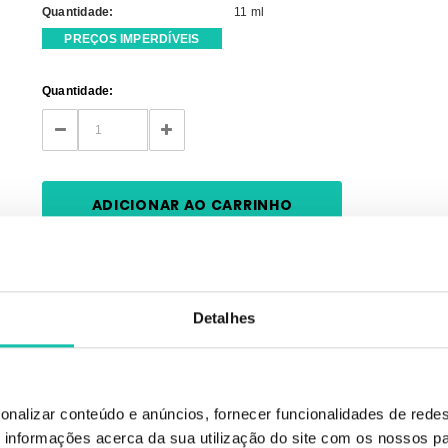
Quantidade:
11 ml
PREÇOS IMPERDÍVEIS
Current
Quantidade:
Stock:
DECREASE
INCREASE
QUANTITY:
QUANTITY:
Detalhes
es exigências, oferecendo produtos de elevada qualidade.
onalizar conteúdo e anúncios, fornecer funcionalidades de redes
 suas cores são as mais in do momento da moda, hipoalergénicos e cremosos.
informações acerca da sua utilização do site com os nossos pa