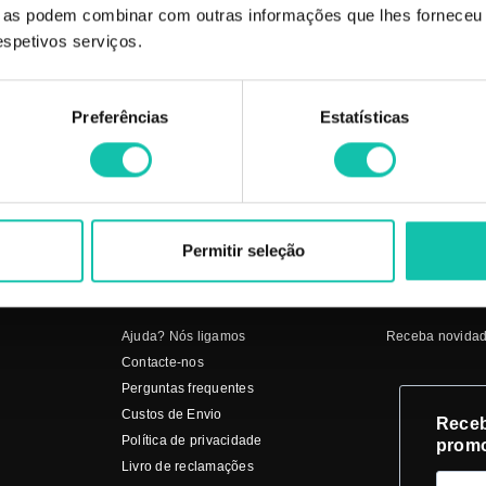
 vez que as mesmas podem variar consoante o ecrã de computador usado para 
ue as podem combinar com outras informações que lhes forneceu 
respetivos serviços.
de cor que possam surgir.
niz POB MELHOR PREÇO | Verniz POB POB MELHOR PREÇO
Preferências
Estatísticas
Permitir seleção
CK
SERVIÇO AO CLIENTE
SUBSCREVA
Ajuda? Nós ligamos
Receba novidad
Contacte-nos
Perguntas frequentes
Custos de Envio
Receb
Política de privacidade
prom
Livro de reclamações