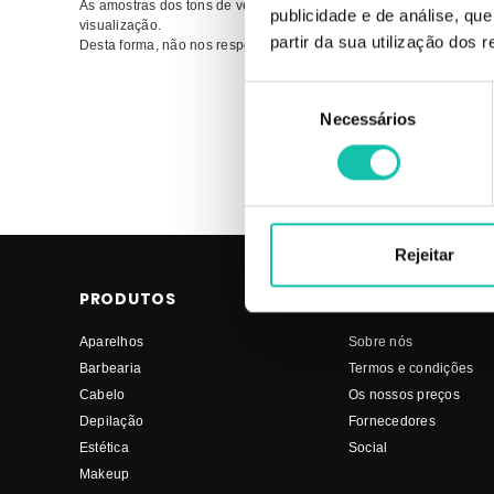
As amostras dos tons de verniz são meramente indicadoras, uma
publicidade e de análise, q
visualização.
partir da sua utilização dos 
Desta forma, não nos responsabilizamos por eventuais variações 
Seleção
Comprar Verniz POB POB MELHOR PREÇO | Comprar POB Ver
Necessários
de
consentimento
Rejeitar
PRODUTOS
COSMÉTICA CLI
Aparelhos
Sobre nós
Barbearia
Termos e condições
Cabelo
Os nossos preços
Depilação
Fornecedores
Estética
Social
Makeup