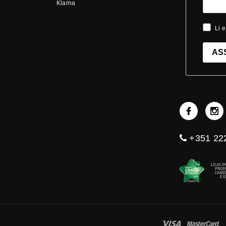
Klarna
Li e
AS
+351 222