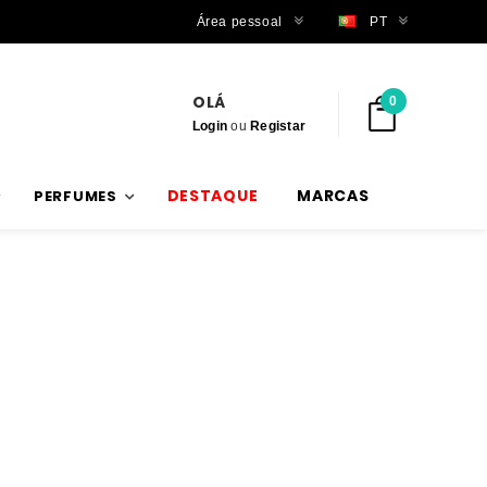
Trabalhamos com stock verdadeiro
Área pessoal
PT
OLÁ
0
Login
ou
Registar
DESTAQUE
MARCAS
PERFUMES