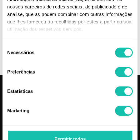
sua visualização.
nossos parceiros de redes sociais, de publicidade e de
Desta forma, não nos responsabilizamos por eventuais variações de cor
que possam surgir.
análise, que as podem combinar com outras informações
que lhes forneceu ou recolhidas por estes a partir da sua
Comprar Verniz POB POB MELHOR PREÇO | Comprar POB Verniz POB
utilização dos respetivos serviços.
MELHOR PREÇO | Verniz POB POB MELHOR PREÇO
Seleção
Necessários
de
OPINIÕES
consentimento
Preferências
Estatísticas
PRODUTOS
COSMÉTICA CLICK
Aparelhos
Sobre nós
Marketing
Barbearia
Termos e condições
Cabelo
Os nossos preços
Depilação
Fornecedores
Estética
Social
Permitir todos