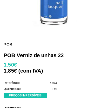
POB
POB Verniz de unhas 22
1.50€
1.85€ (com IVA)
Referência:
4763
Quantidade:
11 ml
PREÇOS IMPERDÍVEIS
Current
Quantidade: