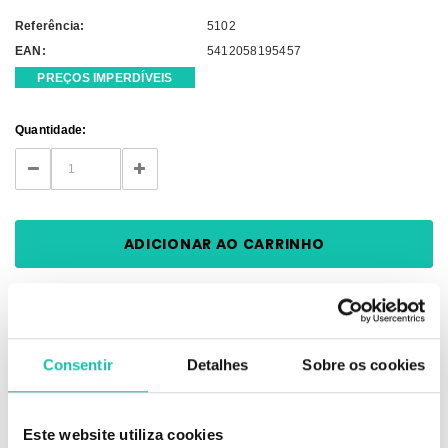
Referência:
5102
EAN:
5412058195457
PREÇOS IMPERDÍVEIS
Current
Quantidade:
Stock:
DECREASE
INCREASE
QUANTITY:
QUANTITY:
Consentir
Detalhes
Sobre os cookies
DESCRIÇÃO
Este website utiliza cookies
O secador Dreox é simplesmente imbatível em termos de relação