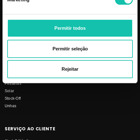
PRODUTOS
COSMÉTICA CLICK
Aparelhos
Sobre nós
Permitir todos
Barbearia
Termos e condições
Cabelo
Os nossos preços
Depilação
Fornecedores
Permitir seleção
Estética
Social
Makeup
Mobiliário
Rejeitar
Perfumes
Pestanas
Solar
Stock-Off
Unhas
SERVIÇO AO CLIENTE