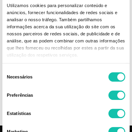
qualidade preço.
Utilizamos cookies para personalizar conteúdo e
Com um motor de 2.000 Watt proporciona um desempenho profissional.
anúncios, fornecer funcionalidades de redes sociais e
Especificações:
analisar o nosso tráfego. Também partilhamos
- 2 velocidades
informações acerca da sua utilização do site com os
- 3 temperaturas
nossos parceiros de redes sociais, de publicidade e de
- Motor DC 2000 Watts
- Peso: 540 g
análise, que as podem combinar com outras informações
- 70 m³ / h
que lhes forneceu ou recolhidas por estes a partir da sua
- Fio 2,8 metros
utilização dos respetivos serviços.
Disponível em vermelho e preto.
Seleção
Comprar Secador cabelo OBB SIBEL OBB SIBEL MELHOR PREÇO |
Necessários
de
Comprar OBB SIBEL Secador cabelo OBB SIBEL MELHOR PREÇO |
consentimento
Secador cabelo OBB SIBEL OBB SIBEL MELHOR PREÇO
Preferências
OPINIÕES
Estatísticas
Marketing