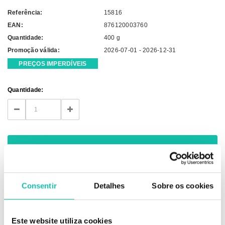
Referência:
15816
EAN:
876120003760
Quantidade:
400 g
Promoção válida:
2026-07-01 - 2026-12-31
PREÇOS IMPERDÍVEIS
Current
Quantidade:
Stock:
DECREASE
INCREASE
QUANTITY:
QUANTITY:
Consentir
Detalhes
Sobre os cookies
DESCRIÇÃO
Este website utiliza cookies