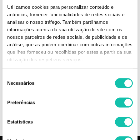
Utilizamos cookies para personalizar conteúdo e
Novex Santo Black Poderoso máscara contém Óleo de Baobá, e é
anúncios, fornecer funcionalidades de redes sociais e
indicada para todo o tipo de cabelo ressequido, embaraçado e com
analisar o nosso tráfego. Também partilhamos
pontas espigadas. Graças ao poderoso Óleo de Baobá, proporciona
hidratação e brilho, e ainda desembaraça os nós e afasta o frizz. Nível de
informações acerca da sua utilização do site com os
hidratação: 4/4.
nossos parceiros de redes sociais, de publicidade e de
análise, que as podem combinar com outras informações
Comprar Máscaras capilares Santo Black NOVEX MELHOR PREÇO |
que lhes forneceu ou recolhidas por estes a partir da sua
Comprar NOVEX Máscaras capilares Santo Black MELHOR PREÇO |
utilização dos respetivos serviços.
Máscaras capilares NOVEX Santo Black MELHOR PREÇO
Seleção
Necessários
de
OPINIÕES
consentimento
INGREDIENTES
Preferências
+
INFORMAÇÃO
Estatísticas