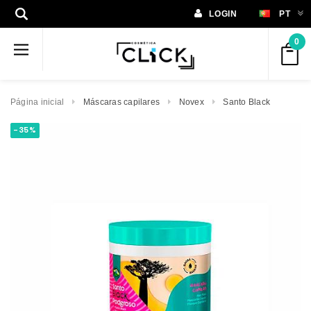
LOGIN
PT
0
Página inicial
Máscaras capilares
Novex
Santo Black
-35%