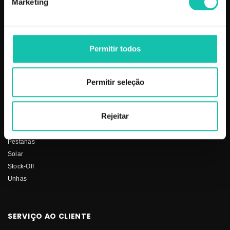
Marketing
PRODUTOS
COSMÉTICA CLICK
Aparelhos
Sobre nós
Permitir todos
Barbearia
Termos e condições
Cabelo
Os nossos preços
Depilação
Fornecedores
Permitir seleção
Estética
Social
Makeup
Rejeitar
Mobiliário
Perfumes
Pestanas
Solar
Stock-Off
Unhas
SERVIÇO AO CLIENTE