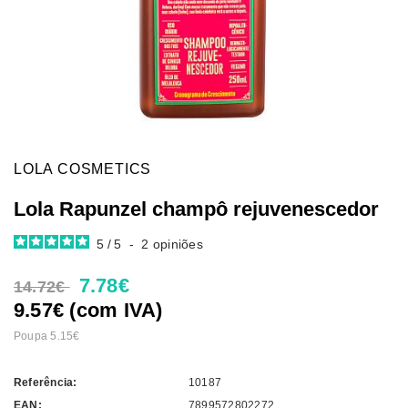
LOLA COSMETICS
Lola Rapunzel champô rejuvenescedor
5
/
5
-
2
opiniões
7.78€
14.72€
9.57€ (com IVA)
Poupa 5.15€
Referência:
10187
EAN:
7899572802272