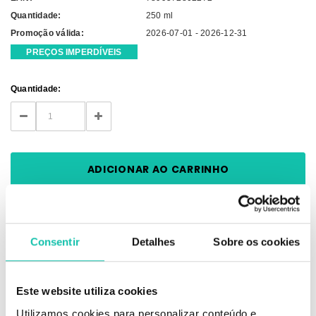
Quantidade:
250 ml
Promoção válida:
2026-07-01 - 2026-12-31
PREÇOS IMPERDÍVEIS
Current
Quantidade:
Stock:
DECREASE
INCREASE
QUANTITY:
QUANTITY:
Consentir
Detalhes
Sobre os cookies
DESCRIÇÃO
Este website utiliza cookies
Shampoo rejuvenescedor que proporciona uma sensação refrescante
Utilizamos cookies para personalizar conteúdo e