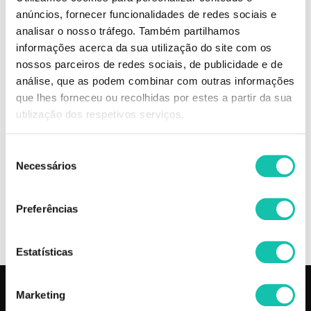
enquanto penetra no couro cabeludo e estimula a micro circulação
anúncios, fornecer funcionalidades de redes sociais e
sanguínea. Ativa os folículos pilosos promovendo o crescimento dos fios
e evitando os estágios precoces da queda do cabelo. Fios mais
analisar o nosso tráfego. Também partilhamos
encorpados, com mais volume e a função do couro cabeludo equilibrada.
informações acerca da sua utilização do site com os
nossos parceiros de redes sociais, de publicidade e de
Comprar Champôs Rapunzel LOLA COSMETICS MELHOR PREÇO |
análise, que as podem combinar com outras informações
Comprar LOLA COSMETICS Champôs Rapunzel MELHOR PREÇO |
que lhes forneceu ou recolhidas por estes a partir da sua
Champôs LOLA COSMETICS Rapunzel MELHOR PREÇO
utilização dos respetivos serviços.
OPINIÕES
Seleção
Necessários
de
consentimento
INGREDIENTES
Preferências
+
INFORMAÇÃO
Estatísticas
Marketing
PRODUTOS
COSMÉTICA CLICK