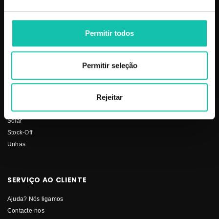
Aparelhos
Sobre nós
Barbearia
Termos e condições
Permitir todos
Cabelo
Os nossos preços
Depilação
Fornecedores
Estética
Social
Permitir seleção
Makeup
Mobiliário
Rejeitar
Perfumes
Pestanas
Solar
Stock-Off
Unhas
SERVIÇO AO CLIENTE
Ajuda? Nós ligamos
Contacte-nos