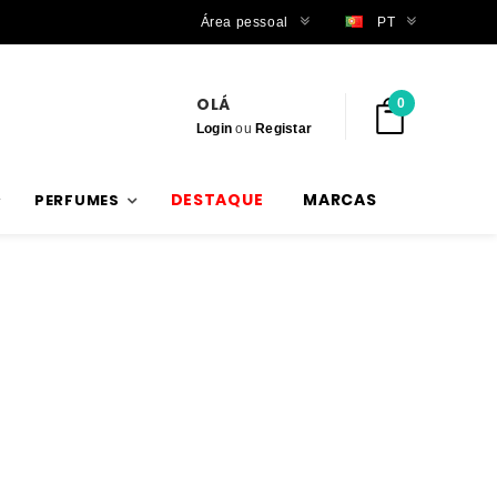
Trabalhamos com stock verdadeiro
Área pessoal
PT
OLÁ
0
Login
ou
Registar
DESTAQUE
MARCAS
PERFUMES