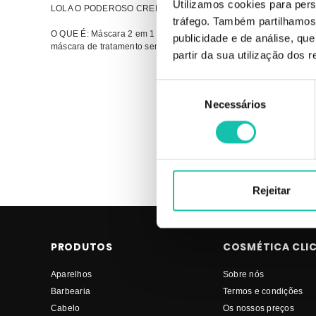
Utilizamos cookies para pers
LOLA O PODEROSO CREMÃO - MÁSCARA 230G
tráfego. Também partilhamos 
O QUE É: Máscara 2 em 1 de uso diário. Tratamento de nutrição e
publicidade e de análise, q
máscara de tratamento semanal.
partir da sua utilização dos 
Comprar Máscaras capilares O poderoso LOLA COSMETICS ME
Seleção
PREÇO | Máscaras capilares LOLA COSMETICS O poderoso M
Necessários
de
consentimento
Rejeitar
PRODUTOS
COSMÉTICA CLI
Aparelhos
Sobre nós
Barbearia
Termos e condições
Cabelo
Os nossos preços