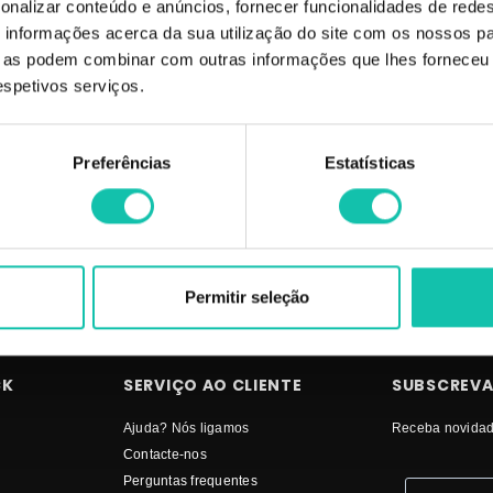
onalizar conteúdo e anúncios, fornecer funcionalidades de redes
informações acerca da sua utilização do site com os nossos pa
 reparação profunda para ser utilizado em vez do condicionador de uso diário
ue as podem combinar com outras informações que lhes forneceu 
respetivos serviços.
LHOR PREÇO | Comprar LOLA COSMETICS Máscaras capilares O poderoso M
ELHOR PREÇO
Preferências
Estatísticas
Permitir seleção
CK
SERVIÇO AO CLIENTE
SUBSCREVA
Ajuda? Nós ligamos
Receba novidad
Contacte-nos
Perguntas frequentes