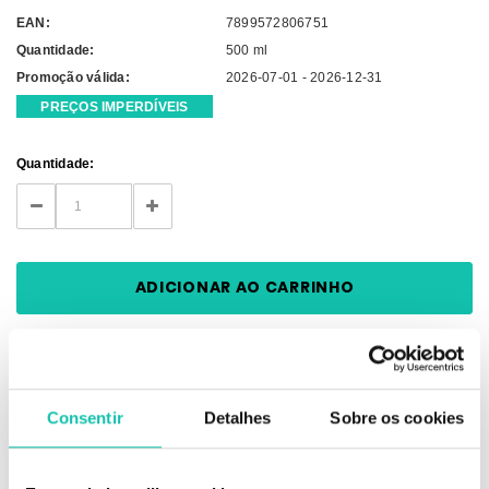
EAN:
7899572806751
Quantidade:
500 ml
Promoção válida:
2026-07-01 - 2026-12-31
PREÇOS IMPERDÍVEIS
Current
Quantidade:
Stock:
DECREASE
INCREASE
QUANTITY:
QUANTITY:
Consentir
Detalhes
Sobre os cookies
DESCRIÇÃO