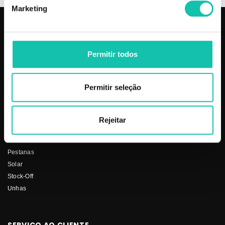
Marketing
PRODUTOS
COSMÉTICA CLICK
Permitir todos
Aparelhos
Sobre nós
Barbearia
Termos e condições
Cabelo
Os nossos preços
Permitir seleção
Depilação
Fornecedores
Estética
Social
Makeup
Rejeitar
Mobiliário
Perfumes
Pestanas
Solar
Stock-Off
Unhas
SERVIÇO AO CLIENTE