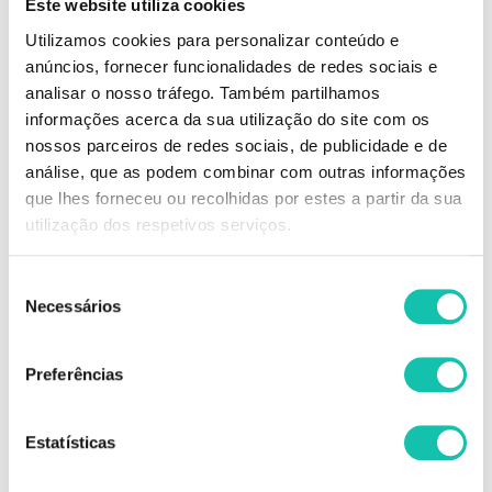
Este website utiliza cookies
LOLA MEU CACHO MINHA VIDA - SHAMPOO 500ML
Utilizamos cookies para personalizar conteúdo e
Shampoo hidratante de uso diário que promove maciez aos cabelos,
anúncios, fornecer funcionalidades de redes sociais e
aumentando a humidade natural e elasticidade.
analisar o nosso tráfego. Também partilhamos
PROPRIEDADES FÍSICO-QUÍMICAS:
informações acerca da sua utilização do site com os
pH 4,0
nossos parceiros de redes sociais, de publicidade e de
análise, que as podem combinar com outras informações
Comprar Champôs Meu cacho minha vida LOLA COSMETICS MELHOR
que lhes forneceu ou recolhidas por estes a partir da sua
PREÇO | Comprar LOLA COSMETICS Champôs Meu cacho minha vida
utilização dos respetivos serviços.
MELHOR PREÇO | Champôs LOLA COSMETICS Meu cacho minha vida
MELHOR PREÇO
Seleção
Necessários
de
OPINIÕES
consentimento
Preferências
INGREDIENTES
+
INFORMAÇÃO
Estatísticas