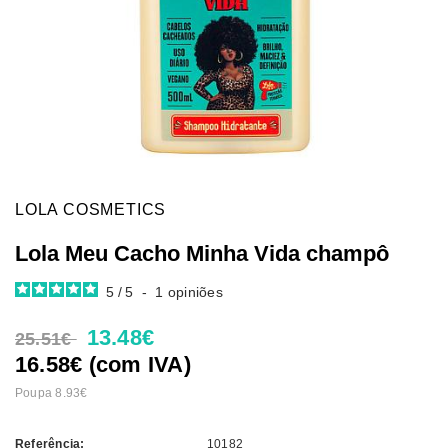
LOLA COSMETICS
Lola Meu Cacho Minha Vida champô
5
/
5
-
1
opiniões
13.48€
25.51€
16.58€ (com IVA)
Poupa 8.93€
Referência:
10182