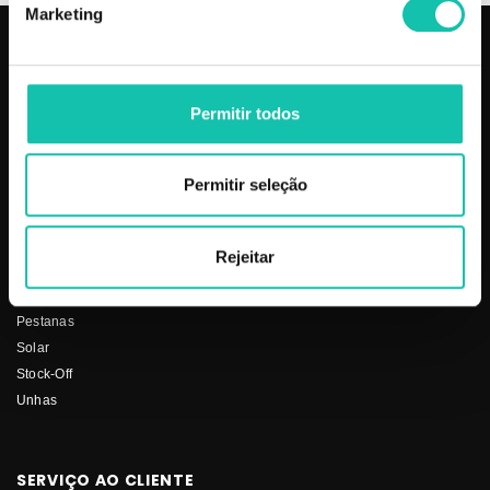
Marketing
PRODUTOS
COSMÉTICA CLICK
Aparelhos
Sobre nós
Permitir todos
Barbearia
Termos e condições
Cabelo
Os nossos preços
Permitir seleção
Depilação
Fornecedores
Estética
Social
Makeup
Rejeitar
Mobiliário
Perfumes
Pestanas
Solar
Stock-Off
Unhas
SERVIÇO AO CLIENTE