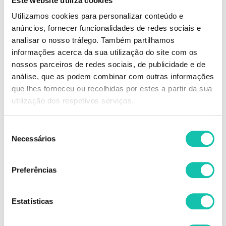
Este website utiliza cookies
Gel ativador de cachos que proporciona um acabamento livre de frizz.
Define e estiliza as ondas do cabelo acrescentando volume duradouro,
Utilizamos cookies para personalizar conteúdo e
prevenindo os estragos que a perda de humidade pode causar nos
anúncios, fornecer funcionalidades de redes sociais e
cabelos.
analisar o nosso tráfego. Também partilhamos
PROPRIEDADES FÍSICO-QUÍMICAS:
informações acerca da sua utilização do site com os
pH 6,2
nossos parceiros de redes sociais, de publicidade e de
análise, que as podem combinar com outras informações
Comprar Finalizante Meu cacho minha vida LOLA COSMETICS MELHOR
que lhes forneceu ou recolhidas por estes a partir da sua
PREÇO | Comprar LOLA COSMETICS Finalizante Meu cacho minha vida
MELHOR PREÇO | Finalizante LOLA COSMETICS Meu cacho minha vida
utilização dos respetivos serviços.
MELHOR PREÇO
Seleção
Necessários
de
OPINIÕES
consentimento
Preferências
INGREDIENTES
+
INFORMAÇÃO
Estatísticas