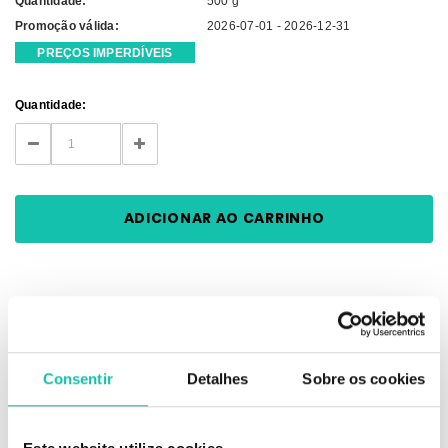
Quantidade:
500 g
Promoção válida:
2026-07-01 - 2026-12-31
PREÇOS IMPERDÍVEIS
Current
Quantidade:
Stock:
DECREASE
INCREASE
QUANTITY:
QUANTITY:
DESCRIÇÃO
Consentir
Detalhes
Sobre os cookies
LOLA MEU CACHO MINHA VIDA - JELLY GEL 500G