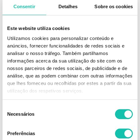
Consentir
Detalhes
Sobre os cookies
Este website utiliza cookies
DESCRIÇÃO
Utilizamos cookies para personalizar conteúdo e
anúncios, fornecer funcionalidades de redes sociais e
LOLA EU SEI O QUE VOCÊ FEZ NA QUÍM. PASS. - SPRAY 250ML
analisar o nosso tráfego. Também partilhamos
informações acerca da sua utilização do site com os
Produto que melhora a permeabilidade à humidade, a capacidade de
retenção de água, possuindo propriedades antioxidantes. Promove a
nossos parceiros de redes sociais, de publicidade e de
hidratação, fortalece os fios protege a cor e dá brilho. Ótimos resultados
análise, que as podem combinar com outras informações
quando aplicado após o processo de descoloração ou coloração para
que lhes forneceu ou recolhidas por estes a partir da sua
recuperação imediata da superfície danificada dos cabelos.
utilização dos respetivos serviços.
MODO DE UTILIZAÇÃO:
Aplicar uma pequena quantidade em toda a extensão dos fios, após o
uso do CPA Shampoo após os processos de descoloração ou coloração
Seleção
e deixar agir durante 5 minutos. Não enxaguar. Finalizar o tratamento
Necessários
de
com a CPA Máscara. Dica: Pode ser adicionado ao descolorante/oxidante
consentimento
ou mesmo à coloração para minimizar os danos
Preferências
Comprar Condicionadores Eu sei o que você fez LOLA COSMETICS