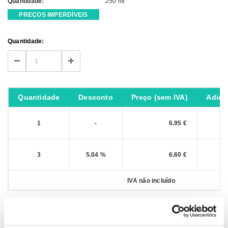
Quantidade:
250 ml
PREÇOS IMPERDÍVEIS
Current
Quantidade:
Stock:
DECREASE
INCREASE
QUANTITY:
QUANTITY:
Quantidade
Desconto
Preço (sem IVA)
Adici
1
-
6.95 €
3
5.04 %
6.60 €
IVA não incluído