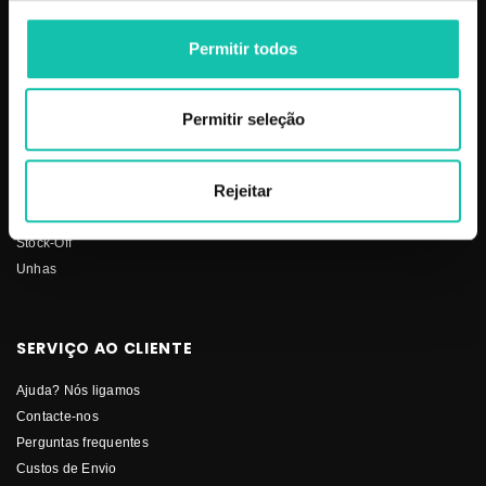
Barbearia
Termos e condições
Cabelo
Os nossos preços
Permitir todos
Depilação
Fornecedores
Estética
Social
Makeup
Permitir seleção
Mobiliário
Perfumes
Rejeitar
Pestanas
Solar
Stock-Off
Unhas
SERVIÇO AO CLIENTE
Ajuda? Nós ligamos
Contacte-nos
Perguntas frequentes
Custos de Envio