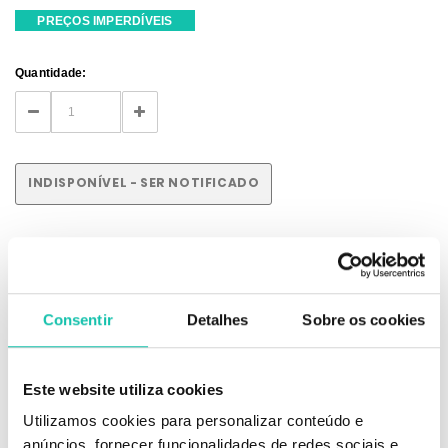
PREÇOS IMPERDÍVEIS
Current
Quantidade:
Stock:
DECREASE
INCREASE
QUANTITY:
QUANTITY:
INDISPONÍVEL - SER NOTIFICADO
DESCRIÇÃO
Consentir
Detalhes
Sobre os cookies
Mala média padrão pink com brilho zircão
Este website utiliza cookies
Mala ideal para estilistas de unhas, maquilhadoras para guardar o seu
material necessário para trabalhar.
Utilizamos cookies para personalizar conteúdo e
anúncios, fornecer funcionalidades de redes sociais e