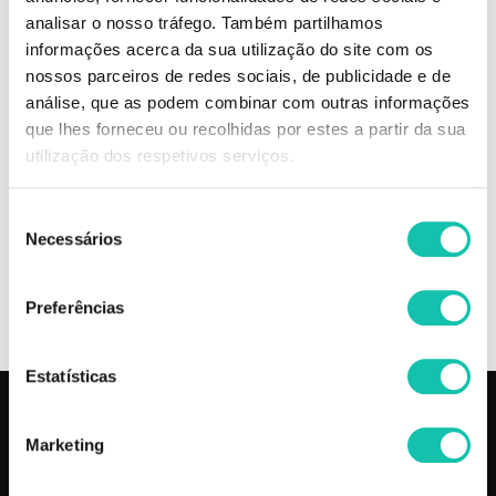
Design moderno e robusto.
analisar o nosso tráfego. Também partilhamos
A mala abrindo possui 4 prateleiras deslizantes.
informações acerca da sua utilização do site com os
nossos parceiros de redes sociais, de publicidade e de
Possui fechadura para sua segurança.
análise, que as podem combinar com outras informações
Medidas: 31,6cm L x 25,2cm A x 21,2cm P
que lhes forneceu ou recolhidas por estes a partir da sua
utilização dos respetivos serviços.
Comprar Malas e Trolleys Acessórios LOOKIMPORT MELHOR PREÇO |
Comprar LOOKIMPORT Malas e Trolleys Acessórios MELHOR PREÇO |
Seleção
Malas e Trolleys LOOKIMPORT Acessórios MELHOR PREÇO
Necessários
de
consentimento
OPINIÕES
Preferências
Estatísticas
PRODUTOS
COSMÉTICA CLICK
Marketing
Aparelhos
Sobre nós