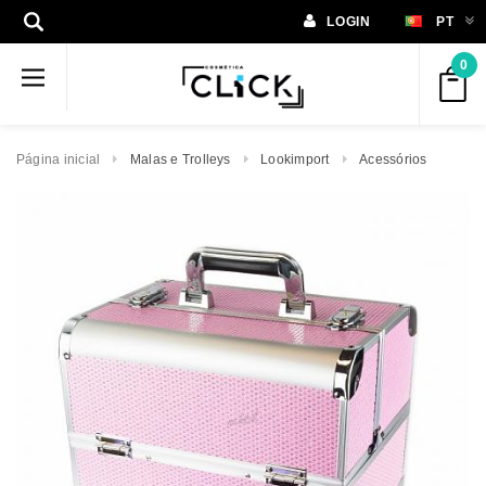
LOGIN
PT
0
Página inicial
Malas e Trolleys
Lookimport
Acessórios