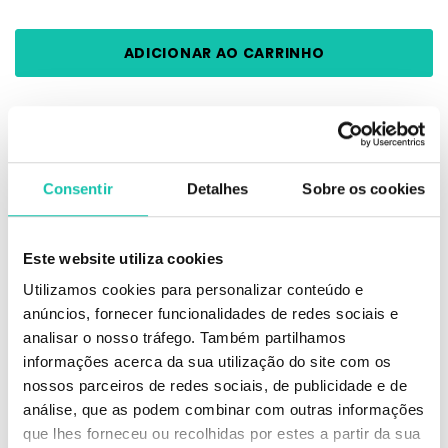
DESCRIÇÃO
Consentir
Detalhes
Sobre os cookies
Conjunto de espátulas finas médias
Este website utiliza cookies
Espátulas de médico
Ideal para todas as zonas de depilação de média precisão.
Utilizamos cookies para personalizar conteúdo e
Caixa com 100 unidades
anúncios, fornecer funcionalidades de redes sociais e
analisar o nosso tráfego. Também partilhamos
Comprar Espátulas Acessórios LOOKIMPORT MELHOR PREÇO |
informações acerca da sua utilização do site com os
Comprar LOOKIMPORT Espátulas Acessórios MELHOR PREÇO |
nossos parceiros de redes sociais, de publicidade e de
Espátulas LOOKIMPORT Acessórios MELHOR PREÇO
análise, que as podem combinar com outras informações
que lhes forneceu ou recolhidas por estes a partir da sua