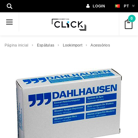
LOGIN
PT
0
Página inicial
Espátulas
Lookimport
Acessórios