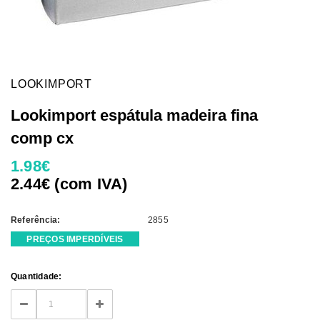
LOOKIMPORT
Lookimport espátula madeira fina
comp cx
1.98€
2.44€ (com IVA)
Referência:
2855
PREÇOS IMPERDÍVEIS
Current
Quantidade:
Stock:
DECREASE
INCREASE
QUANTITY:
QUANTITY: