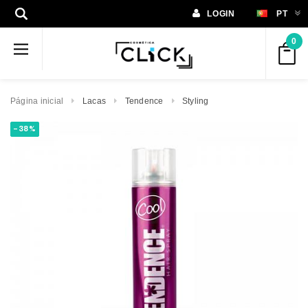
LOGIN
PT
0
Página inicial
Lacas
Tendence
Styling
-38%