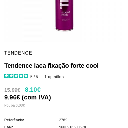
TENDENCE
Tendence laca fixação forte cool
5
/
5
-
1
opiniões
8.10€
15.99€
9.96€ (com IVA)
Poupa 6.03€
Referência:
2789
EAN:
5600916500578