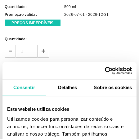
Quantidade:
500 ml
Promoção válida:
2026-07-01 - 2026-12-31
PREÇOS IMPERDÍVEIS
Current
Quantidade:
Stock:
DECREASE
INCREASE
QUANTITY:
QUANTITY:
Consentir
Detalhes
Sobre os cookies
Este website utiliza cookies
DESCRIÇÃO
Utilizamos cookies para personalizar conteúdo e
anúncios, fornecer funcionalidades de redes sociais e
analisar o nosso tráfego. Também partilhamos
A laca profissional garante um acabamento perfeito, não deixa o cabelo