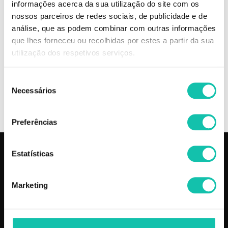
seco, protege-o da humidade e proporciona leveza ao penteado.
informações acerca da sua utilização do site com os
nossos parceiros de redes sociais, de publicidade e de
Disponível 2 Forças e 2 perfumes diferentes com a nova Cool.
análise, que as podem combinar com outras informações
que lhes forneceu ou recolhidas por estes a partir da sua
Comprar Lacas Styling TENDENCE MELHOR PREÇO | Comprar
utilização dos respetivos serviços.
TENDENCE Lacas Styling MELHOR PREÇO | Lacas TENDENCE Styling
MELHOR PREÇO
Seleção
Necessários
de
OPINIÕES
consentimento
Preferências
Estatísticas
PRODUTOS
COSMÉTICA CLICK
Aparelhos
Sobre nós
Marketing
Barbearia
Termos e condições
Cabelo
Os nossos preços
Depilação
Fornecedores