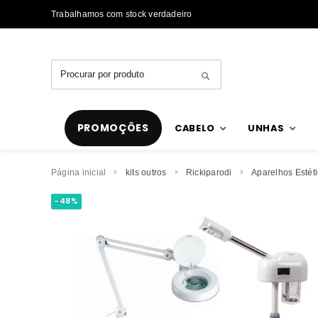
Trabalhamos com stock verdadeiro
PROMOÇÕES
CABELO
UNHAS
Página inicial
kits outros
Rickiparodi
Aparelhos Estét
-48%