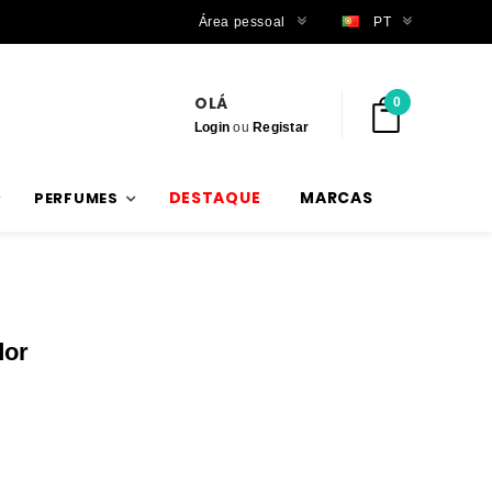
Trabalhamos com stock verdadeiro
Área pessoal
PT
OLÁ
0
Login
ou
Registar
DESTAQUE
MARCAS
PERFUMES
dor