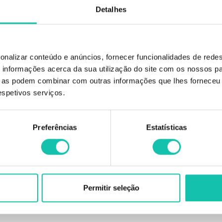
Detalhes
onalizar conteúdo e anúncios, fornecer funcionalidades de redes
informações acerca da sua utilização do site com os nossos pa
ue as podem combinar com outras informações que lhes forneceu 
respetivos serviços.
e tripé com rodas de borracha.
lhagem, depilação permanente, entre outros.
Preferências
Estatísticas
Permitir seleção
EÇO | Comprar RICKIPARODI kits outros Aparelhos Estética MELHOR PREÇO | 