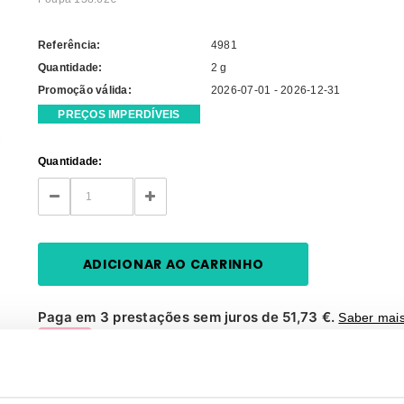
Referência:
4981
Quantidade:
2 g
Promoção válida:
2026-07-01 - 2026-12-31
PREÇOS IMPERDÍVEIS
Current
Quantidade:
Stock:
DECREASE
INCREASE
QUANTITY:
QUANTITY:
Paga em 3 prestações sem juros de 51,73 €.
Saber mai