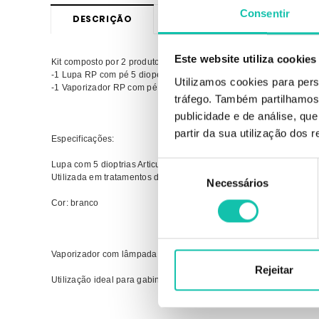
Consentir
DESCRIÇÃO
OPINIÕES
Este website utiliza cookies
Kit composto por 2 produtos em separado:
-1 Lupa RP com pé 5 diopetrias
Utilizamos cookies para pers
-1 Vaporizador RP com pé de ozono
tráfego. Também partilhamos 
publicidade e de análise, q
partir da sua utilização dos 
Especificações:
Lupa com 5 dioptrias Articulada, Vidro Anti-reflexo, Lâmpada 22W 
Seleção
Utilizada em tratamentos de estética, manicure e pedicure, maqui
Necessários
de
consentimento
Cor: branco
Vaporizador com lâmpada de ozono
Rejeitar
Utilização ideal para gabinete de estética.
Comprar kits outros Aparelhos Estética RICKIPARODI MELHOR PR