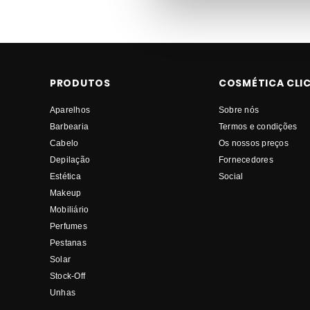
RICKIPARODI Aparelhos Estética MELHOR PREÇO
PRODUTOS
COSMÉTICA CLI
Aparelhos
Sobre nós
Barbearia
Termos e condições
Cabelo
Os nossos preços
Depilação
Fornecedores
Estética
Social
Makeup
Mobiliário
Perfumes
Pestanas
Solar
Stock-Off
Unhas