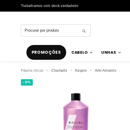
Trabalhamos com stock verdadeiro
PROMOÇÕES
CABELO
UNHAS
Página inicial
Champôs
Kaypro
Anti-Amarelo
-31%