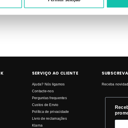
prar KAYPRO Champôs Anti-Amarelo MELHOR PREÇO | Champôs KAYPRO An
CK
SERVIÇO AO CLIENTE
SUBSCREVA
Ajuda? Nós ligamos
Receba novidad
Contacte-nos
Perguntas frequentes
Custos de Envio
Receb
Política de privacidade
prom
Livro de reclamações
Klarna