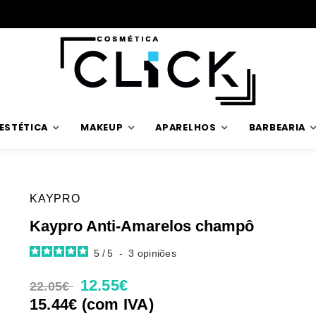
Envios rápidos
ESTÉTICA
MAKEUP
APARELHOS
BARBEARIA
KAYPRO
Kaypro Anti-Amarelos champô
5
/
5
-
3
opiniões
12.55€
22.05€
15.44€ (com IVA)