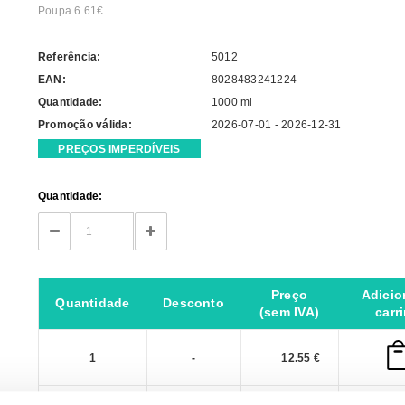
Poupa 6.61€
Referência:
5012
EAN:
8028483241224
Quantidade:
1000 ml
Promoção válida:
2026-07-01 - 2026-12-31
PREÇOS IMPERDÍVEIS
Current
Quantidade:
Stock:
DECREASE
INCREASE
QUANTITY:
QUANTITY:
Preço
Adicio
Quantidade
Desconto
(sem IVA)
carr
1
-
12.55 €