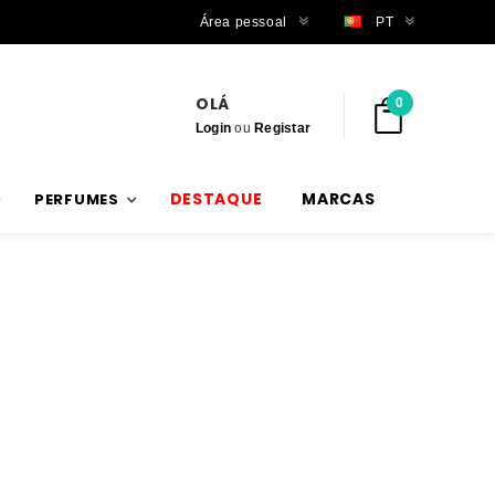
Trabalhamos com stock verdadeiro
Área pessoal
PT
OLÁ
0
Login
ou
Registar
DESTAQUE
MARCAS
PERFUMES