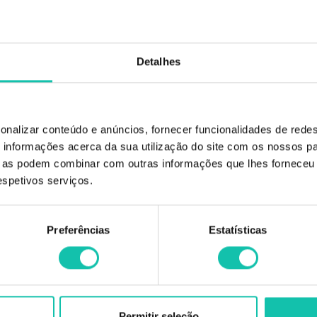
3
5.02 %
11.92 €
6
9.72 %
11.33 €
Detalhes
IVA não incluído
onalizar conteúdo e anúncios, fornecer funcionalidades de redes
informações acerca da sua utilização do site com os nossos pa
ue as podem combinar com outras informações que lhes forneceu 
respetivos serviços.
Preferências
Estatísticas
l com pigmento violeta tonifica os reflexos amarelos indesejados sobre cabelos 
Permitir seleção