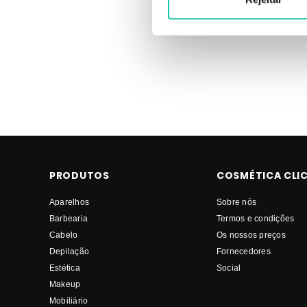
Comprar Champôs Anti-Amarelo KAYPRO MELHOR PREÇO | Com
MELHOR PREÇO
PRODUTOS
COSMÉTICA CLI
Aparelhos
Sobre nós
Barbearia
Termos e condições
Cabelo
Os nossos preços
Depilação
Fornecedores
Estética
Social
Makeup
Mobiliário