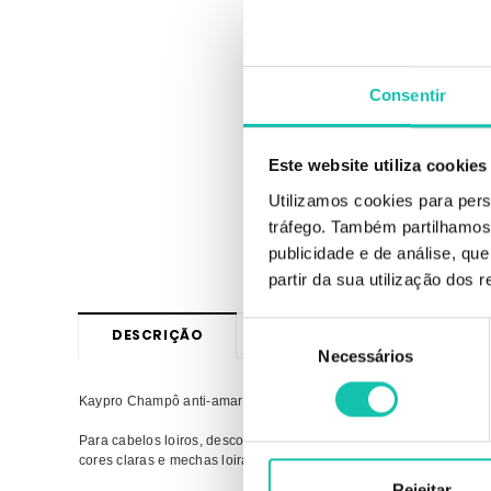
Consentir
Este website utiliza cookies
Utilizamos cookies para pers
tráfego. Também partilhamos 
publicidade e de análise, q
partir da sua utilização dos 
Seleção
DESCRIÇÃO
OPINIÕES
Necessários
de
consentimento
Kaypro Champô anti-amarelo 1000ml
Para cabelos loiros, descolorados ou grisalhos. A fórmula especia
cores claras e mechas loiras.
Rejeitar