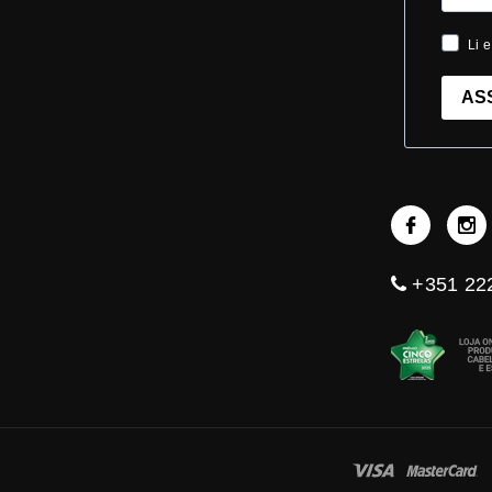
Li e
AS
+351 222