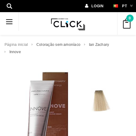
LOGIN
PT
0
Página inicial
Coloração sem amoníaco
Ian Zachary
Innove