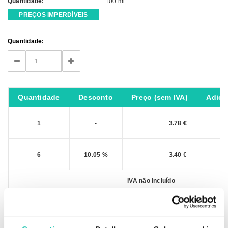
Quantidade:
100 ml
PREÇOS IMPERDÍVEIS
Current
Quantidade:
Stock:
DECREASE
INCREASE
QUANTITY:
QUANTITY:
Quantidade
Desconto
Preço (sem IVA)
Adici
1
-
3.78 €
6
10.05 %
3.40 €
IVA não incluído