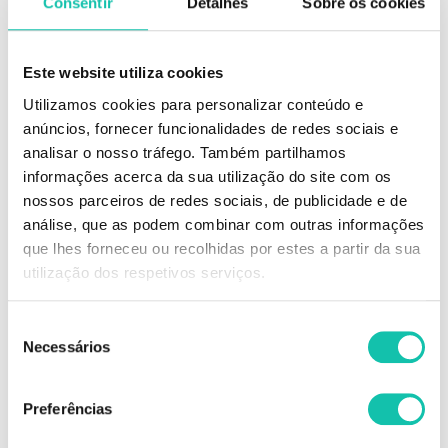
Consentir
Detalhes
Sobre os cookies
Este website utiliza cookies
DESCRIÇÃO
Utilizamos cookies para personalizar conteúdo e
anúncios, fornecer funcionalidades de redes sociais e
analisar o nosso tráfego. Também partilhamos
Ian Zachary INNOVE coloração sem amoníaco 100ml
informações acerca da sua utilização do site com os
Coloração permanente capilar sem amoníaco e com poder aclarador.
Aclara os cabelos em até 3 tons!
nossos parceiros de redes sociais, de publicidade e de
A sua fórmula inclui óleo de milho para proteger o couro cabeludo sem
análise, que as podem combinar com outras informações
diminuir a cobertura de cor, ácido oleico (agente hidratante e emoliente),
que lhes forneceu ou recolhidas por estes a partir da sua
bisabolol, derivado do óleo de jojoba, óleo de moringa, ácido hialurônico,
perfume frutado.
utilização dos respetivos serviços.
23 cores formuladas delicadamente para alcançar a mesma cobertura
cinza que os corantes de amônia mas deixando um brilho natural.
Mais 3 tons (T10.1, T10.2, T10.21) que em conjunto com o creme
Seleção
revelador de 5 volumes, atuam para tonificar os cabelos brancos e
Necessários
de
madeixas.
consentimento
Comprar Coloração sem amoníaco Innove IAN ZACHARY MELHOR
Preferências
PREÇO | Comprar IAN ZACHARY Coloração sem amoníaco Innove
MELHOR PREÇO | Coloração sem amoníaco IAN ZACHARY Innove