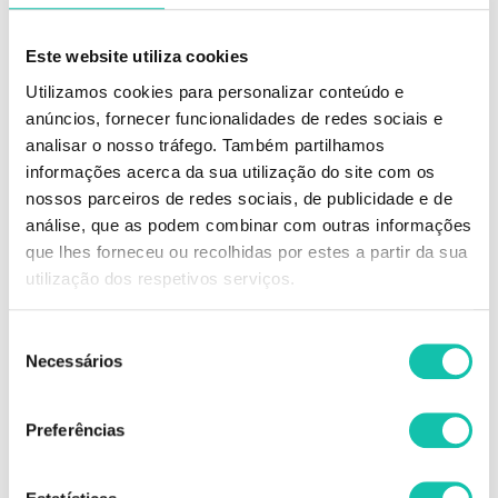
Este website utiliza cookies
Utilizamos cookies para personalizar conteúdo e
anúncios, fornecer funcionalidades de redes sociais e
analisar o nosso tráfego. Também partilhamos
DESCRIÇÃO
informações acerca da sua utilização do site com os
nossos parceiros de redes sociais, de publicidade e de
A fórmula especial da coloração Ian Zachary, à base de milho
análise, que as podem combinar com outras informações
hidrogenado, permite-lhe uma coloração com óptimos resultados:
que lhes forneceu ou recolhidas por estes a partir da sua
100% de cobertura de cinzas;
Cor luminosa e intensa;
utilização dos respetivos serviços.
Durabilidade da cor;
Finalização sedosa e brilhante.
Seleção
Necessários
de
Comprar Coloração IZ Color Energy IAN ZACHARY MELHOR PREÇO |
Comprar IAN ZACHARY Coloração IZ Color Energy MELHOR PREÇO |
consentimento
Coloração IAN ZACHARY IZ Color Energy MELHOR PREÇO
Preferências
OPINIÕES