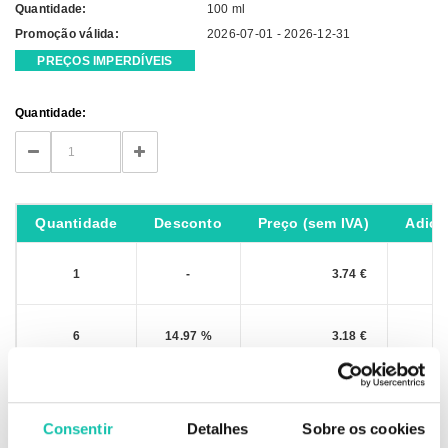
Quantidade:
100 ml
Promoção válida:
2026-07-01 - 2026-12-31
PREÇOS IMPERDÍVEIS
Current
Quantidade:
Stock:
DECREASE
INCREASE
QUANTITY:
QUANTITY:
Quantidade
Desconto
Preço (sem IVA)
Adici
1
-
3.74 €
6
14.97 %
3.18 €
IVA não incluído
Consentir
Detalhes
Sobre os cookies