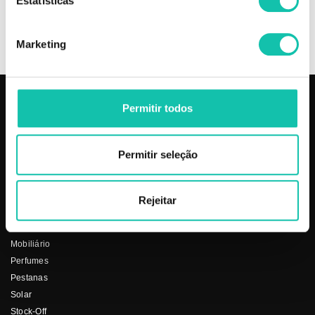
Estatísticas
+
INFORMAÇÃO
Marketing
Permitir todos
PRODUTOS
COSMÉTICA CLICK
Aparelhos
Sobre nós
Permitir seleção
Barbearia
Termos e condições
Cabelo
Os nossos preços
Depilação
Fornecedores
Rejeitar
Estética
Social
Makeup
Mobiliário
Perfumes
Pestanas
Solar
Stock-Off