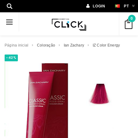
LOGIN
PT
0
Página inicial
Coloração
Ian Zachary
IZ Color Energy
-42%