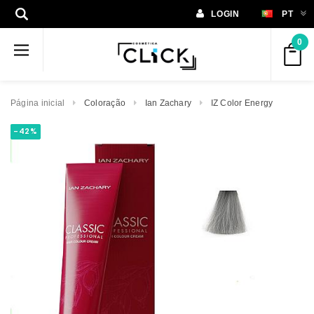
LOGIN
PT
0
Página inicial
Coloração
Ian Zachary
IZ Color Energy
-42%