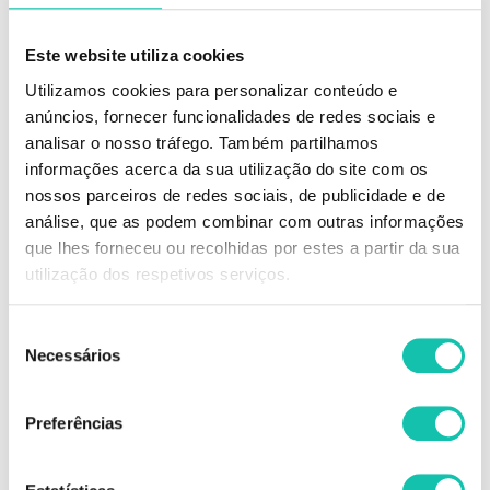
Este website utiliza cookies
Utilizamos cookies para personalizar conteúdo e
anúncios, fornecer funcionalidades de redes sociais e
analisar o nosso tráfego. Também partilhamos
DESCRIÇÃO
informações acerca da sua utilização do site com os
nossos parceiros de redes sociais, de publicidade e de
A fórmula especial da coloração Ian Zachary, à base de milho
análise, que as podem combinar com outras informações
hidrogenado, permite-lhe uma coloração com óptimos resultados:
que lhes forneceu ou recolhidas por estes a partir da sua
100% de cobertura de cinzas;
Cor luminosa e intensa;
utilização dos respetivos serviços.
Durabilidade da cor;
Finalização sedosa e brilhante.
Seleção
Necessários
de
Comprar Coloração IZ Color Energy IAN ZACHARY MELHOR PREÇO |
Comprar IAN ZACHARY Coloração IZ Color Energy MELHOR PREÇO |
consentimento
Coloração IAN ZACHARY IZ Color Energy MELHOR PREÇO
Preferências
OPINIÕES