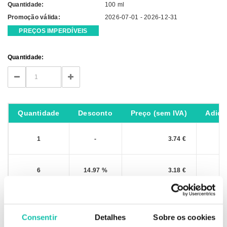
Quantidade:
100 ml
Promoção válida:
2026-07-01 - 2026-12-31
PREÇOS IMPERDÍVEIS
Current
Quantidade:
Stock:
DECREASE
INCREASE
QUANTITY:
QUANTITY:
Quantidade
Desconto
Preço (sem IVA)
Adici
1
-
3.74 €
6
14.97 %
3.18 €
IVA não incluído
Consentir
Detalhes
Sobre os cookies