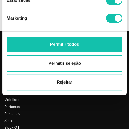
Estatísticas
+
INFORMAÇÃO
Marketing
Permitir todos
PRODUTOS
COSMÉTICA CLICK
Aparelhos
Sobre nós
Permitir seleção
Barbearia
Termos e condições
Cabelo
Os nossos preços
Depilação
Fornecedores
Rejeitar
Estética
Social
Makeup
Mobiliário
Perfumes
Pestanas
Solar
Stock-Off