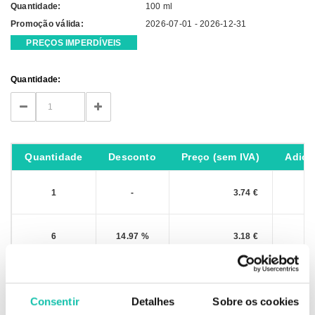
Quantidade:
100 ml
Promoção válida:
2026-07-01 - 2026-12-31
PREÇOS IMPERDÍVEIS
Current
Quantidade:
Stock:
DECREASE
INCREASE
QUANTITY:
QUANTITY:
Quantidade
Desconto
Preço (sem IVA)
Adici
1
-
3.74 €
6
14.97 %
3.18 €
IVA não incluído
Consentir
Detalhes
Sobre os cookies