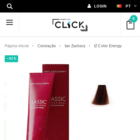
LOGIN
PT
0
Página inicial
Coloração
Ian Zachary
IZ Color Energy
-42%