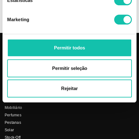
Estatísticas
+
INFORMAÇÃO
Marketing
Permitir todos
PRODUTOS
COSMÉTICA CLICK
Aparelhos
Sobre nós
Permitir seleção
Barbearia
Termos e condições
Cabelo
Os nossos preços
Depilação
Fornecedores
Rejeitar
Estética
Social
Makeup
Mobiliário
Perfumes
Pestanas
Solar
Stock-Off