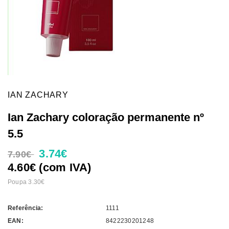
IAN ZACHARY
Ian Zachary coloração permanente nº
5.5
3.74€
7.90€
4.60€ (com IVA)
Poupa 3.30€
Referência:
1111
EAN:
8422230201248