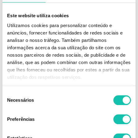
Este website utiliza cookies
Utilizamos cookies para personalizar conteúdo e
anúncios, fornecer funcionalidades de redes sociais e
analisar o nosso tráfego. Também partilhamos
DESCRIÇÃO
informações acerca da sua utilização do site com os
nossos parceiros de redes sociais, de publicidade e de
A fórmula especial da coloração Ian Zachary, à base de milho
análise, que as podem combinar com outras informações
hidrogenado, permite-lhe uma coloração com óptimos resultados:
que lhes forneceu ou recolhidas por estes a partir da sua
100% de cobertura de cinzas;
Cor luminosa e intensa;
utilização dos respetivos serviços.
Durabilidade da cor;
Finalização sedosa e brilhante
Seleção
Necessários
de
Comprar Coloração IZ Color Energy IAN ZACHARY MELHOR PREÇO |
Comprar IAN ZACHARY Coloração IZ Color Energy MELHOR PREÇO |
consentimento
Coloração IAN ZACHARY IZ Color Energy MELHOR PREÇO
Preferências
OPINIÕES