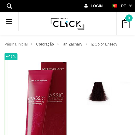
LOGIN
PT
0
Página inicial
Coloração
Ian Zachary
IZ Color Energy
-42%