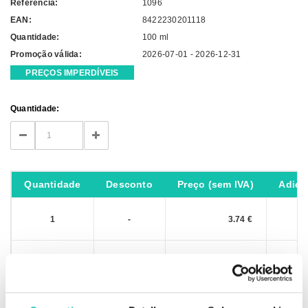
Referência:
1096
EAN:
8422230201118
Quantidade:
100 ml
Promoção válida:
2026-07-01 - 2026-12-31
PREÇOS IMPERDÍVEIS
Current
Quantidade:
Stock:
DECREASE
INCREASE
QUANTITY:
QUANTITY:
Quantidade
Desconto
Preço (sem IVA)
Adici
1
-
3.74 €
6
14.97 %
3.18 €
IVA não incluído