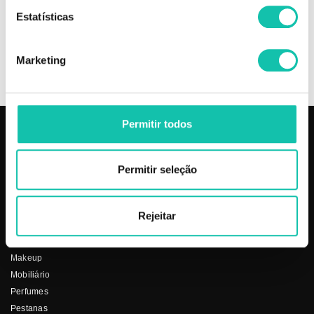
Estatísticas
OPINIÕES
Marketing
+
INFORMAÇÃO
Permitir todos
PRODUTOS
COSMÉTICA CLICK
Permitir seleção
Aparelhos
Sobre nós
Barbearia
Termos e condições
Cabelo
Os nossos preços
Rejeitar
Depilação
Fornecedores
Estética
Social
Makeup
Mobiliário
Perfumes
Pestanas