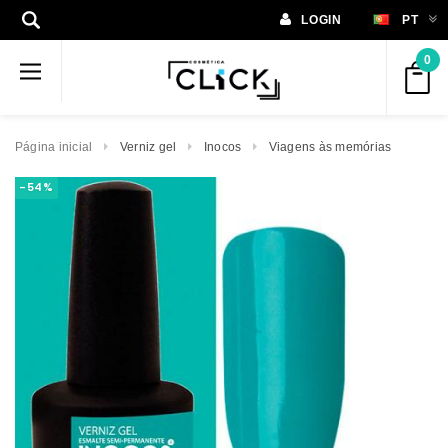
LOGIN
PT
0
Página inicial
Verniz gel
Inocos
Viagens às memórias
-54%