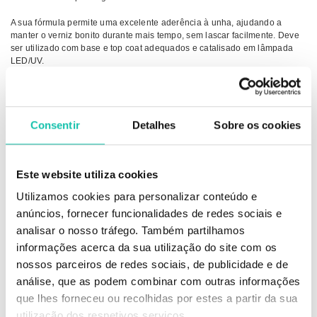
A sua fórmula permite uma excelente aderência à unha, ajudando a
manter o verniz bonito durante mais tempo, sem lascar facilmente. Deve
ser utilizado com base e top coat adequados e catalisado em lâmpada
LED/UV.
Características:
Cor intensa e uniforme
Brilho duradouro
Consentir
Detalhes
Sobre os cookies
Fácil aplicação
Boa cobertura
Acabamento profissional
Ideal para unhas de gel, acrílico ou verniz gel
Este website utiliza cookies
Catalisa em lâmpada LED/UV
Utilizamos cookies para personalizar conteúdo e
Nota:
anúncios, fornecer funcionalidades de redes sociais e
Produto de uso profissional. Evitar o contacto com a pele e manter fora do
alcance das crianças. Guardar em local fresco, seco e protegido da luz
analisar o nosso tráfego. Também partilhamos
solar direta.
informações acerca da sua utilização do site com os
As amostras dos tons de verniz são meramente indicadoras, uma vez que
nossos parceiros de redes sociais, de publicidade e de
as mesmas podem variar consoante o ecrã de computador usado para a
sua visualização.
análise, que as podem combinar com outras informações
Desta forma, não nos responsabilizamos por eventuais variações de cor
que lhes forneceu ou recolhidas por estes a partir da sua
que possam surgir.
utilização dos respetivos serviços.