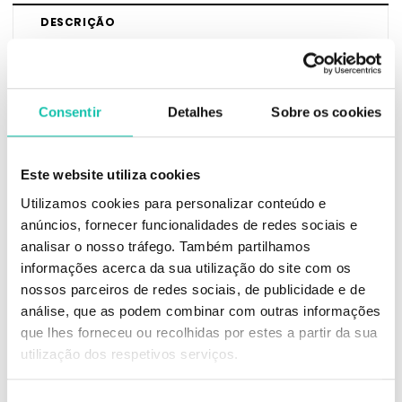
DESCRIÇÃO
O Verniz Gel INOCOS é a escolha ideal para quem procura uma
manicure profissional, duradoura e com acabamento impecável. Com
uma textura fácil de aplicar, proporciona uma cobertura uniforme, cor
Consentir
Detalhes
Sobre os cookies
intensa e brilho prolongado.
A sua fórmula permite uma excelente aderência à unha, ajudando a
manter o verniz bonito durante mais tempo, sem lascar facilmente. Deve
Este website utiliza cookies
ser utilizado com base e top coat adequados e catalisado em lâmpada
Utilizamos cookies para personalizar conteúdo e
LED/UV.
anúncios, fornecer funcionalidades de redes sociais e
Características:
analisar o nosso tráfego. Também partilhamos
Cor intensa e uniforme
informações acerca da sua utilização do site com os
Brilho duradouro
Fácil aplicação
nossos parceiros de redes sociais, de publicidade e de
Boa cobertura
análise, que as podem combinar com outras informações
Acabamento profissional
que lhes forneceu ou recolhidas por estes a partir da sua
Ideal para unhas de gel, acrílico ou verniz gel
Catalisa em lâmpada LED/UV
utilização dos respetivos serviços.
Nota:
Produto de uso profissional. Evitar o contacto com a pele e manter fora do