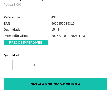
Poupa 3.00€
Referência:
4336
EAN:
5600355735319
Quantidade:
15 ml
Promoção válida:
2026-07-01 - 2026-12-31
PREÇOS IMPERDÍVEIS
Current
Quantidade:
Stock:
DECREASE
INCREASE
QUANTITY:
QUANTITY: