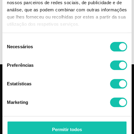
nossos parceiros de redes sociais, de publicidade e de
análise, que as podem combinar com outras informações
Comprar Óleo de cutículas Óleos de cutículas INOCOS MELHOR PREÇO
que lhes forneceu ou recolhidas por estes a partir da sua
| Comprar INOCOS Óleo de cutículas Óleos de cutículas MELHOR
utilização dos respetivos serviços.
PREÇO | Óleo de cutículas INOCOS Óleos de cutículas MELHOR PREÇO
Seleção
OPINIÕES
Necessários
de
consentimento
Preferências
PRODUTOS
COSMÉTICA CLICK
Estatísticas
Aparelhos
Sobre nós
Barbearia
Termos e condições
Marketing
Cabelo
Os nossos preços
Depilação
Fornecedores
Estética
Social
Permitir todos
Makeup