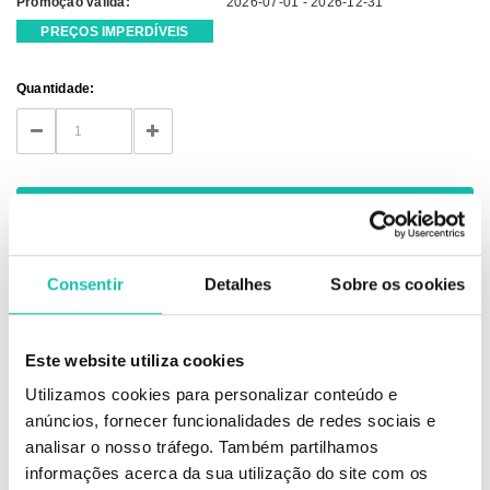
Promoção válida:
2026-07-01 - 2026-12-31
PREÇOS IMPERDÍVEIS
Current
Quantidade:
Stock:
DECREASE
INCREASE
QUANTITY:
QUANTITY:
Consentir
Detalhes
Sobre os cookies
Este website utiliza cookies
DESCRIÇÃO
Utilizamos cookies para personalizar conteúdo e
anúncios, fornecer funcionalidades de redes sociais e
Óleo de cutículas
AROMA A BANANA
analisar o nosso tráfego. Também partilhamos
informações acerca da sua utilização do site com os
Para manter suas cutículas sempre hidratadas e sauditas.