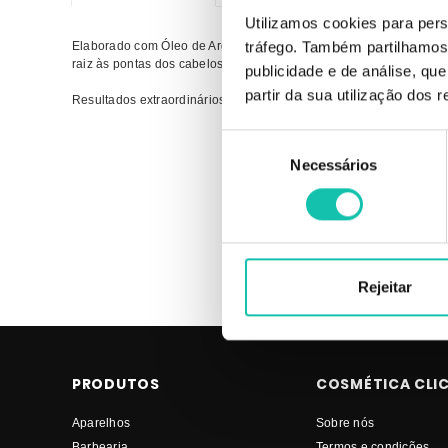
Utilizamos cookies para pers
Elaborado com Óleo de Argan, Queratina e extrato de Jaborandi ag
tráfego. Também partilhamos 
raiz às pontas dos cabelos. Combate à queda capilar. Com sofistica
publicidade e de análise, q
partir da sua utilização dos 
Resultados extraordinários com apenas 3 minutos por dia. Contém
Seleção
Comprar Tónicos Fortalecimento Extraordinário GOTA DOURADA
Necessários
de
MELHOR PREÇO | Tónicos GOTA DOURADA Fortalecimento Extr
consentimento
Rejeitar
PRODUTOS
COSMÉTICA CLI
Aparelhos
Sobre nós
Barbearia
Termos e condições