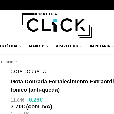
Envios rápidos
ESTÉTICA
MAKEUP
APARELHOS
BARBEARIA
Extraordinário
GOTA DOURADA
Gota Dourada Fortalecimento Extraordi
tónico (anti-queda)
6.26€
11.84€
7.70€ (com IVA)
Poupa 4.14€