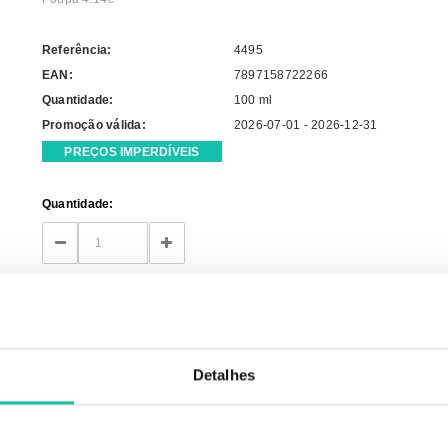
Referência:
4495
EAN:
7897158722266
Quantidade:
100 ml
Promoção válida:
2026-07-01 - 2026-12-31
PREÇOS IMPERDÍVEIS
Current
Quantidade:
Stock:
DECREASE
INCREASE
QUANTITY:
QUANTITY:
Detalhes