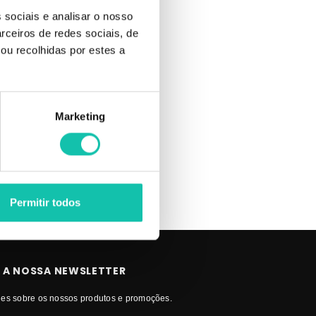
 sociais e analisar o nosso
ional da
rceiros de redes sociais, de
ntes.
ou recolhidas por estes a
 alho.
nário
Marketing
Permitir todos
 A NOSSA NEWSLETTER
es sobre os nossos produtos e promoções.