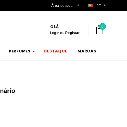
Trabalhamos com stock verdadeiro
Área pessoal
PT
OLÁ
0
Login
ou
Registar
DESTAQUE
MARCAS
PERFUMES
nário