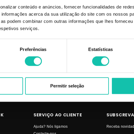
onalizar conteúdo e anúncios, fornecer funcionalidades de redes
e no bulbo e na estrutura capilar, proporcionando força e regeneração excepc
informações acerca da sua utilização do site com os nossos pa
da fragrância. Cabelos com muito brilho, vitalidade, macios, nutridos e resiste
ue as podem combinar com outras informações que lhes forneceu 
respetivos serviços.
 alho neutralizado. Pode ser usado diariamente. Nova fragrância sem cheiro de
 MELHOR PREÇO | Comprar GOTA DOURADA Tónicos Fortalecimento Extraordi
Preferências
Estatísticas
aordinário MELHOR PREÇO
Permitir seleção
CK
SERVIÇO AO CLIENTE
SUBSCREVA
Ajuda? Nós ligamos
Receba novidad
Contacte-nos