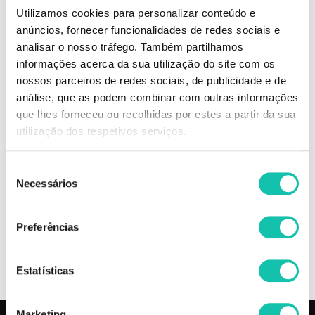
Utilizamos cookies para personalizar conteúdo e
anúncios, fornecer funcionalidades de redes sociais e
Elaborado com Óleo de Argan, Queratina e extrato de Jaborandi age no
bulbo e na estrutura capilar, proporcionando força e regeneração
analisar o nosso tráfego. Também partilhamos
excepcional da raiz às pontas dos cabelos. Combate à queda capilar.
informações acerca da sua utilização do site com os
Com sofisticada fragrância. Cabelos com muito brilho, vitalidade, macios,
nossos parceiros de redes sociais, de publicidade e de
nutridos e resistentes.
análise, que as podem combinar com outras informações
Resultados extraordinários com apenas 3 minutos por dia. Contém alho
que lhes forneceu ou recolhidas por estes a partir da sua
neutralizado. Pode ser usado diariamente. Nova fragrância sem cheiro
utilização dos respetivos serviços.
de alho.
Comprar Champôs Fortalecimento Extraordinário GOTA DOURADA
Seleção
MELHOR PREÇO | Comprar GOTA DOURADA Champôs Fortalecimento
Necessários
de
Extraordinário MELHOR PREÇO | Champôs GOTA DOURADA
consentimento
Fortalecimento Extraordinário MELHOR PREÇO
Preferências
OPINIÕES
Estatísticas
Marketing