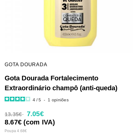
GOTA DOURADA
Gota Dourada Fortalecimento
Extraordinário champô (anti-queda)
4
/
5
-
1
opiniões
7.05€
13.35€
8.67€ (com IVA)
Poupa 4.68€