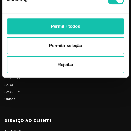
PRODUTOS
COSMÉTICA CLICK
Aparelhos
Sobre nós
Permitir todos
Barbearia
Termos e condições
Cabelo
Os nossos preços
Depilação
Fornecedores
Permitir seleção
Estética
Social
Makeup
Mobiliário
Rejeitar
Perfumes
Pestanas
Solar
Stock-Off
Unhas
SERVIÇO AO CLIENTE