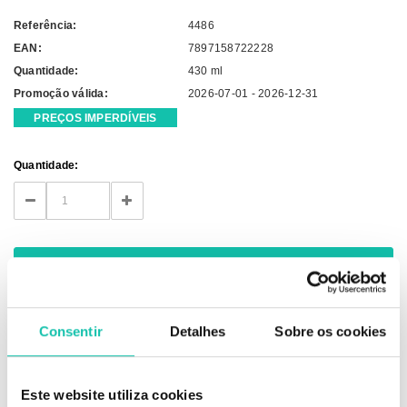
Referência:
4486
EAN:
7897158722228
Quantidade:
430 ml
Promoção válida:
2026-07-01 - 2026-12-31
PREÇOS IMPERDÍVEIS
Current
Quantidade:
Stock:
DECREASE
INCREASE
QUANTITY:
QUANTITY:
Consentir
Detalhes
Sobre os cookies
DESCRIÇÃO
Este website utiliza cookies