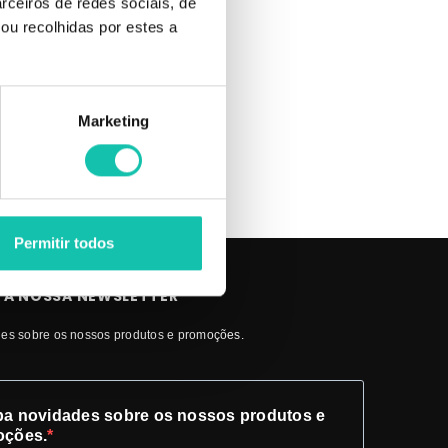
rceiros de redes sociais, de
 pele para
ou recolhidas por estes a
 rosto
Marketing
Permitir todos
 A NOSSA NEWSLETTER
es sobre os nossos produtos e promoções.
a novidades sobre os nossos produtos e
oções.