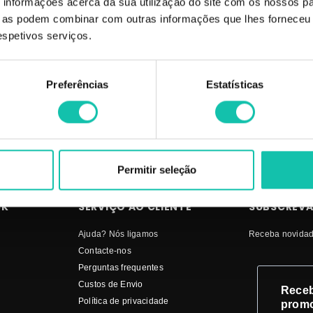
informações acerca da sua utilização do site com os nossos pa
to, pescoço e decote. Massaje suavemente. O creme é perfeito para preparar a
ue as podem combinar com outras informações que lhes forneceu 
respetivos serviços.
| Comprar EVELINE Creme de rosto Bio Hyaluron MELHOR PREÇO | Creme de
Preferências
Estatísticas
Permitir seleção
CK
SERVIÇO AO CLIENTE
SUBSCREVA
Ajuda? Nós ligamos
Receba novidad
Contacte-nos
Perguntas frequentes
Custos de Envio
Receb
Política de privacidade
prom