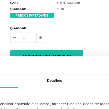
EAN:
5907609339959
Quantidade:
50 ml
PREÇOS IMPERDÍVEIS
Current
Quantidade:
Stock:
DECREASE
INCREASE
QUANTITY:
QUANTITY:
Detalhes
e beleza da pele. Fórmula inovadora reforçando as células da pele e protegend
onalizar conteúdo e anúncios, fornecer funcionalidades de redes