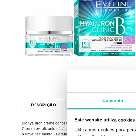
Consentir
DESCRIÇÃO
OPINIÕES
Este website utiliza cookies
Biohyaluron creme concentrado dia e noite 60+
Creme revitalizante eficácia necessária para manter a juventude 
Utilizamos cookies para pers
o envelhecimento. Hidrata e revitaliza e dando iluminação à pele.