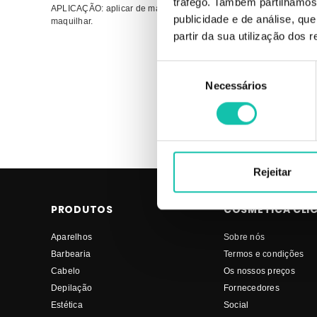
tráfego. Também partilhamos 
APLICAÇÃO: aplicar de manhã e à noite sobre a pele limpa no ros
publicidade e de análise, q
maquilhar.
partir da sua utilização dos 
Comprar Creme de rosto Bio Hyaluron EVELINE MELHOR PREÇO 
Seleção
EVELINE Bio Hyaluron MELHOR PREÇO
Necessários
de
consentimento
Rejeitar
PRODUTOS
COSMÉTICA CLI
Aparelhos
Sobre nós
Barbearia
Termos e condições
Cabelo
Os nossos preços
Depilação
Fornecedores
Estética
Social