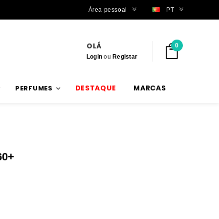
Trabalhamos com stock verdadeiro
Área pessoal
PT
OLÁ
0
Login
ou
Registar
DESTAQUE
MARCAS
PERFUMES
60+