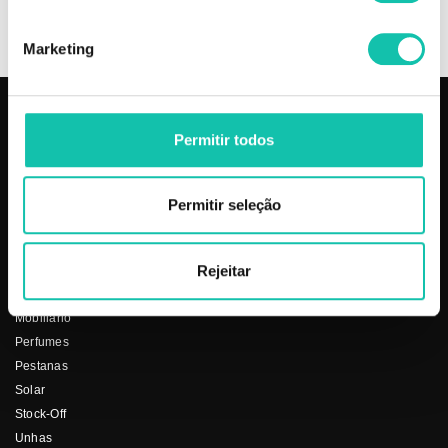
OPINIÕES
Marketing
PRODUTOS
COSMÉTICA CLICK
Permitir todos
Aparelhos
Sobre nós
Barbearia
Termos e condições
Permitir seleção
Cabelo
Os nossos preços
Depilação
Fornecedores
Rejeitar
Estética
Social
Makeup
Mobiliário
Perfumes
Pestanas
Solar
Stock-Off
Unhas