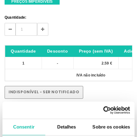
PREÇOS IMPERDÍVEIS
Current
Quantidade:
Stock:
DECREASE
INCREASE
QUANTITY:
QUANTITY:
Quantidade
Desconto
Preço (sem IVA)
Adici
1
-
2.59 €
IVA não incluído
INDISPONÍVEL - SER NOTIFICADO
Consentir
Detalhes
Sobre os cookies
DESCRIÇÃO