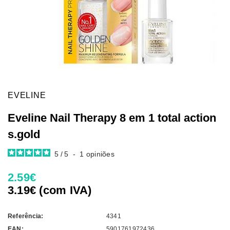
EVELINE
Eveline Nail Therapy 8 em 1 total action
s.gold
5
/
5
-
1
opiniões
2.59€
3.19€ (com IVA)
Referência:
4341
EAN:
5901761972436