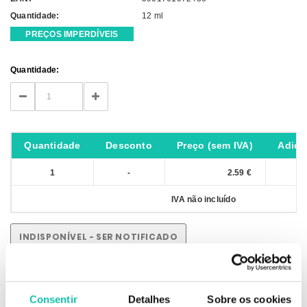
Quantidade:
12 ml
PREÇOS IMPERDÍVEIS
Current
Quantidade:
Stock:
DECREASE
INCREASE
QUANTITY:
QUANTITY:
Quantidade
Desconto
Preço (sem IVA)
Adici
1
-
2.59 €
IVA não incluído
INDISPONÍVEL - SER NOTIFICADO
Consentir
Detalhes
Sobre os cookies