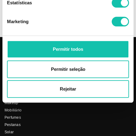
Estatísticas
OPINIÕES
Marketing
Permitir todos
PRODUTOS
COSMÉTICA CLICK
Aparelhos
Sobre nós
Permitir seleção
Barbearia
Termos e condições
Cabelo
Os nossos preços
Depilação
Fornecedores
Rejeitar
Estética
Social
Makeup
Mobiliário
Perfumes
Pestanas
Solar