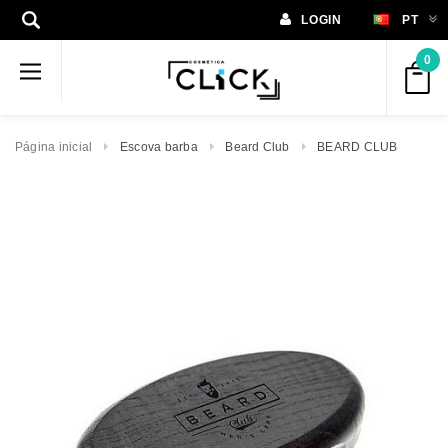
LOGIN
PT
0
Página inicial
Escova barba
Beard Club
BEARD CLUB