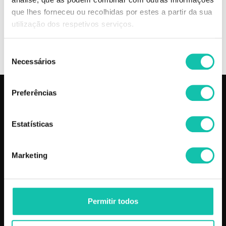
Escova barba BEARD CLUB BEARD CLUB MELHOR PREÇO
que lhes forneceu ou recolhidas por estes a partir da sua
utilização dos respetivos serviços.
OPINIÕES
Seleção
Necessários
de
consentimento
Preferências
PRODUTOS
COSMÉTICA CLICK
Aparelhos
Sobre nós
Estatísticas
Barbearia
Termos e condições
Cabelo
Os nossos preços
Marketing
Depilação
Fornecedores
Estética
Social
Makeup
Mobiliário
Permitir todos
Perfumes
Pestanas