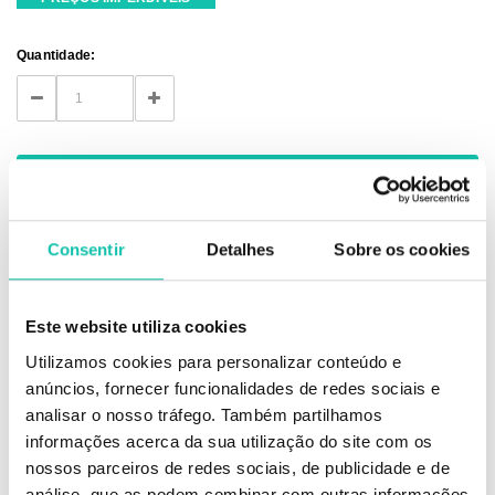
Current
Quantidade:
Stock:
DECREASE
INCREASE
QUANTITY:
QUANTITY:
Consentir
Detalhes
Sobre os cookies
Este website utiliza cookies
DESCRIÇÃO
Utilizamos cookies para personalizar conteúdo e
anúncios, fornecer funcionalidades de redes sociais e
Escova com cerdas reforçadas indicada especialmente para cuidado da
analisar o nosso tráfego. Também partilhamos
barba e cabelo.
informações acerca da sua utilização do site com os
nossos parceiros de redes sociais, de publicidade e de
Comprar Escova barba BEARD CLUB BEARD CLUB MELHOR PREÇO |
Comprar BEARD CLUB Escova barba BEARD CLUB MELHOR PREÇO |
análise, que as podem combinar com outras informações