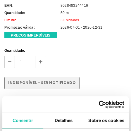
EAN:
8028483244416
Quantidade:
50 ml
Limite:
3 unidades
Promoção válida:
2026-07-01 - 2026-12-31
PREÇOS IMPERDÍVEIS
Current
Quantidade:
Stock:
DECREASE
INCREASE
QUANTITY:
QUANTITY:
INDISPONÍVEL - SER NOTIFICADO
DESCRIÇÃO
Consentir
Detalhes
Sobre os cookies