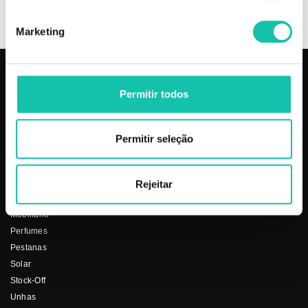
OPINIÕES
Marketing
PRODUTOS
COSMÉTICA CLICK
Permitir todos
Aparelhos
Sobre nós
Barbearia
Termos e condições
Permitir seleção
Cabelo
Os nossos preços
Depilação
Fornecedores
Estética
Social
Rejeitar
Makeup
Mobiliário
Perfumes
Pestanas
Solar
Stock-Off
Unhas