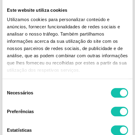
Bálsamo que amacia e penteia a barba removendo o efeito crespo. A
Este website utiliza cookies
barba fica com aparência natural, aveludada e agradável ao toque. Evita
que a pele fique seca aliviando a comichão e irritação.
Utilizamos cookies para personalizar conteúdo e
anúncios, fornecer funcionalidades de redes sociais e
STOCK-OFF
analisar o nosso tráfego. Também partilhamos
Os produtos stock-off existem na Cosmética Click com o objetivo de evitar
informações acerca da sua utilização do site com os
o desperdício numa altura em que cada vez mais temos de pensar no
nosso planeta.
nossos parceiros de redes sociais, de publicidade e de
É uma oportunidade para o cliente adquirir o produto a um preço muito
análise, que as podem combinar com outras informações
reduzido devido a fatores tais como:
que lhes forneceu ou recolhidas por estes a partir da sua
-Mudança de imagem
-Mudança de rótulo
utilização dos respetivos serviços.
-Produto descontinuado pela marca
-Produto muito próximo da data limite de expiração
Seleção
Produtos não passíveis de troca.
Necessários
de
consentimento
Comprar Bálsamo Barba BEARD CLUB BEARD CLUB MELHOR PREÇO |
Preferências
Comprar BEARD CLUB Bálsamo Barba BEARD CLUB MELHOR PREÇO |
Bálsamo Barba BEARD CLUB BEARD CLUB MELHOR PREÇO
Estatísticas