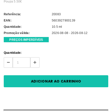
Poupa 5.50€
Referência:
20083
EAN:
5603927900139
Quantidade:
10.5 ml
Promoção válida:
2026-08-08 - 2026-08-12
PREÇOS IMPERDÍVEIS
Current
Quantidade:
Stock:
DECREASE
INCREASE
QUANTITY:
QUANTITY: