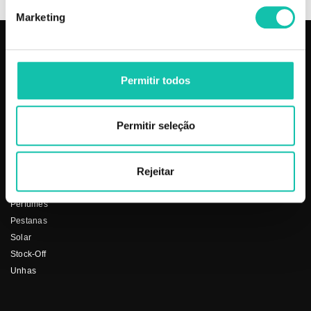
Marketing
PRODUTOS
COSMÉTICA CLICK
Permitir todos
Aparelhos
Sobre nós
Barbearia
Termos e condições
Cabelo
Os nossos preços
Permitir seleção
Depilação
Fornecedores
Estética
Social
Rejeitar
Makeup
Mobiliário
Perfumes
Pestanas
Solar
Stock-Off
Unhas