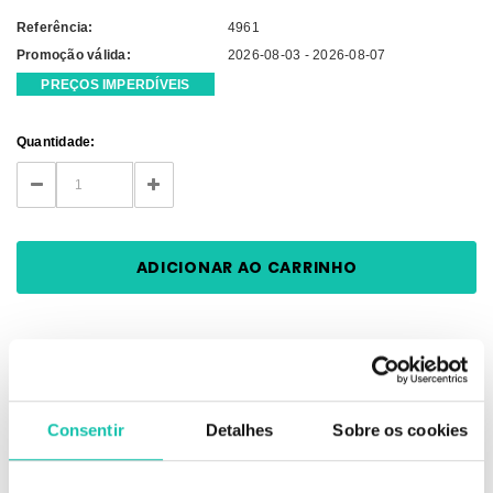
Referência:
4961
Promoção válida:
2026-08-03 - 2026-08-07
PREÇOS IMPERDÍVEIS
Current
Quantidade:
Stock:
DECREASE
INCREASE
QUANTITY:
QUANTITY:
VÍDEOS
Consentir
Detalhes
Sobre os cookies
DESCRIÇÃO