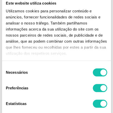
Este website utiliza cookies
Repleta de ternura e amor para festejar o mês mais romântico do ano.
Utilizamos cookies para personalizar conteúdo e
Apresentamos Love Story, a Nova Coleção em Verniz Gel da Andreia
anúncios, fornecer funcionalidades de redes sociais e
Professional.
analisar o nosso tráfego. Também partilhamos
6 tons apaixonantes que dão vida e cor aos capítulos das nossas
histórias de amor.
informações acerca da sua utilização do site com os
Uma coleção, Não Limitada, que vai fazer parte da nossa história para
nossos parceiros de redes sociais, de publicidade e de
sempre:
análise, que as podem combinar com outras informações
302 - First sight (Amor à primeira vista)
303 - First Date (Primeiro encontro)
que lhes forneceu ou recolhidas por estes a partir da sua
304 - First Kiss (Primeiro beijo)
utilização dos respetivos serviços.
305 - The ring (O anel)
306 - The babies (Os bebés)
307 - Happily Ever After (E viveram felizes para sempre)
Seleção
Necessários
de
Comprar Coleções Verniz Gel Love Story ANDREIA MELHOR PREÇO |
consentimento
Comprar ANDREIA Coleções Verniz Gel Love Story MELHOR PREÇO |
Coleções Verniz Gel ANDREIA Love Story MELHOR PREÇO
Preferências
Estatísticas
OPINIÕES