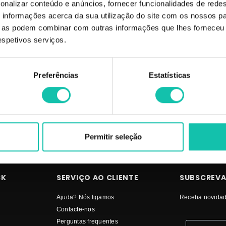
onalizar conteúdo e anúncios, fornecer funcionalidades de redes
os.
informações acerca da sua utilização do site com os nossos pa
na Profissional.
ue as podem combinar com outras informações que lhes forneceu 
 a utilização.
respetivos serviços.
as.
talisadores.
 vez que as mesmas podem variar consoante o ecrã de computador usado para 
Preferências
Estatísticas
de cor que possam surgir.
Comprar ANDREIA Verniz gel Os tons eternos MELHOR PREÇO | Verniz gel A
Permitir seleção
CK
SERVIÇO AO CLIENTE
SUBSCREVA
Ajuda? Nós ligamos
Receba novidad
Contacte-nos
Perguntas frequentes