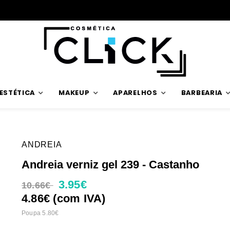
Trabalhamos com stock verdadeiro
ESTÉTICA
MAKEUP
APARELHOS
BARBEARIA
ANDREIA
Andreia verniz gel 239 - Castanho
3.95€
10.66€
4.86€ (com IVA)
Poupa 5.80€