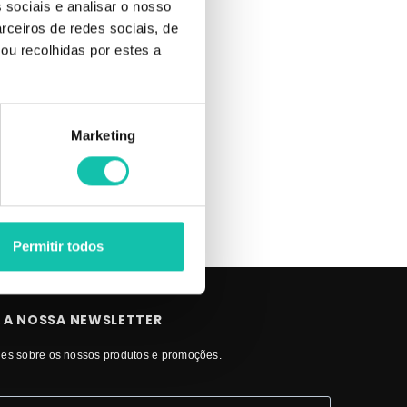
 sociais e analisar o nosso
rceiros de redes sociais, de
ou recolhidas por estes a
a sua
Marketing
NDREIA Os
Permitir todos
 A NOSSA NEWSLETTER
es sobre os nossos produtos e promoções.