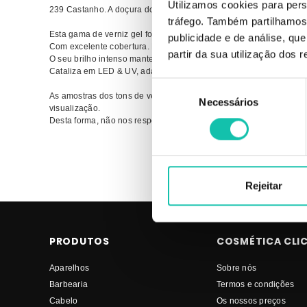
Utilizamos cookies para pers
239 Castanho. A doçura do chocolate negro na ponta dos teus ded
tráfego. Também partilhamos 
Esta gama de verniz gel foi especialmente desenvolvida a pensar 
publicidade e de análise, q
Com excelente cobertura. Possui uma textura fluída para simplificar
partir da sua utilização dos 
O seu brilho intenso mantem-se ao longo das 4 semanas nas unh
Cataliza em LED & UV, adaptando-se a todas as tecnologias de ca
Seleção
As amostras dos tons de verniz são meramente indicadoras, uma
Necessários
de
visualização.
consentimento
Desta forma, não nos responsabilizamos por eventuais variações 
Comprar Verniz gel Os tons eternos ANDREIA MELHOR PREÇO | 
tons eternos MELHOR PREÇO
Rejeitar
PRODUTOS
COSMÉTICA CLI
Aparelhos
Sobre nós
Barbearia
Termos e condições
Cabelo
Os nossos preços