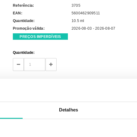
Referência:
3705
EAN:
5600462909511
Quantidade:
10.5 ml
Promoção válida:
2026-08-03 - 2026-08-07
PREÇOS IMPERDÍVEIS
Current
Quantidade:
Stock:
DECREASE
INCREASE
QUANTITY:
QUANTITY:
Detalhes
ÃO
INGREDIENTES
OPINIÕES