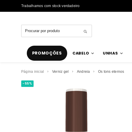
Trabalhamos com stock verdadeiro
Envios rápidos
PROMOÇÕES
CABELO
UNHAS
Página inicial
Verniz gel
Andreia
Os tons eternos
-55%