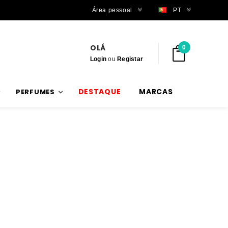
Envios rápidos
Área pessoal
PT
OLÁ
0
Login
ou
Registar
DESTAQUE
MARCAS
PERFUMES