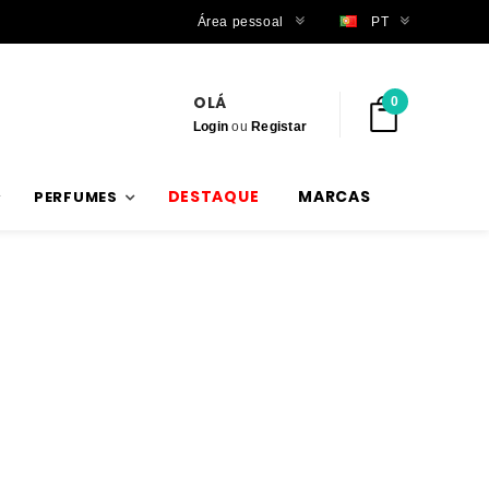
Trabalhamos com stock verdadeiro
Área pessoal
PT
OLÁ
0
Login
ou
Registar
DESTAQUE
MARCAS
PERFUMES