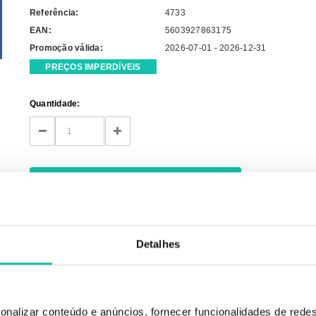
Referência:
4733
EAN:
5603927863175
Promoção válida:
2026-07-01 - 2026-12-31
PREÇOS IMPERDÍVEIS
Current
Quantidade:
Stock:
DECREASE
INCREASE
QUANTITY:
QUANTITY:
Detalhes
u dipping. Não danifica as cutículas.
onalizar conteúdo e anúncios, fornecer funcionalidades de redes