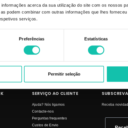
informações acerca da sua utilização do site com os nossos pa
prar ANDREIA Brocas e Ponteiras Drill MELHOR PREÇO | Brocas e Ponteira
ue as podem combinar com outras informações que lhes forneceu 
respetivos serviços.
Preferências
Estatísticas
Permitir seleção
CK
SERVIÇO AO CLIENTE
SUBSCREVA
Ajuda? Nós ligamos
Receba novidad
Contacte-nos
Perguntas frequentes
Custos de Envio
Receb