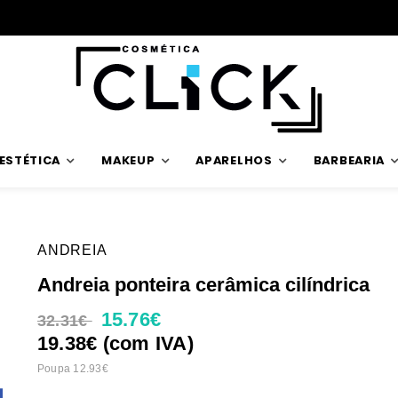
Envios rápidos
ESTÉTICA
MAKEUP
APARELHOS
BARBEARIA
ANDREIA
Andreia ponteira cerâmica cilíndrica
15.76€
32.31€
19.38€ (com IVA)
Poupa 12.93€