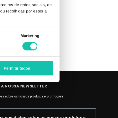
rceiros de redes sociais, de
s ANDREIA
ou recolhidas por estes a
Marketing
Permitir todos
 A NOSSA NEWSLETTER
es sobre os nossos produtos e promoções.
a novidades sobre os nossos produtos e