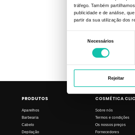
tráfego. Também partilhamos 
Comprar Brocas e Ponteiras Drill ANDREIA MELHOR PREÇO | Com
publicidade e de análise, q
Drill MELHOR PREÇO
partir da sua utilização dos 
Seleção
Necessários
de
consentimento
Rejeitar
PRODUTOS
COSMÉTICA CLI
Aparelhos
Sobre nós
Barbearia
Termos e condições
Cabelo
Os nossos preços
Depilação
Fornecedores