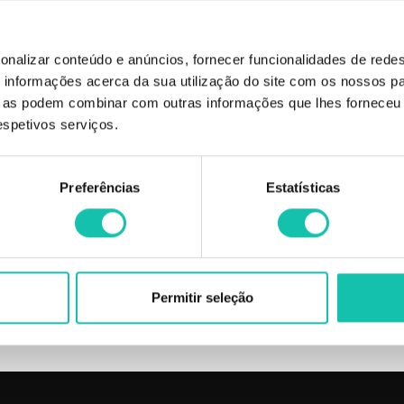
onalizar conteúdo e anúncios, fornecer funcionalidades de redes
tura ultra leve para máximo conforto.
informações acerca da sua utilização do site com os nossos pa
ue as podem combinar com outras informações que lhes forneceu 
respetivos serviços.
de evitar o desperdício numa altura em que cada vez mais temos de pensar no 
uito reduzido devido a fatores tais como:
Preferências
Estatísticas
Permitir seleção
 ANDREIA Gloss MKUP lips MELHOR PREÇO | Gloss ANDREIA MKUP lips ME