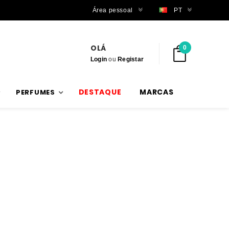
Trabalhamos com stock verdadeiro
Área pessoal
PT
OLÁ
0
Login
ou
Registar
DESTAQUE
MARCAS
PERFUMES