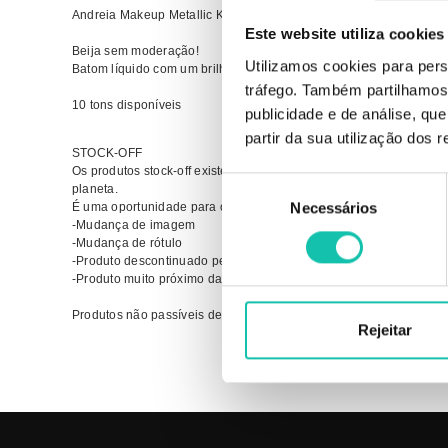
Andreia Makeup Metallic Kiss - Liquid Lipstick 09
Este website utiliza cookies
Beija sem moderação!
Utilizamos cookies para pers
Batom líquido com um brilho poderoso, altamente pigmentado e tex
tráfego. Também partilhamos 
10 tons disponíveis
publicidade e de análise, q
partir da sua utilização dos 
STOCK-OFF
Os produtos stock-off existem na Cosmética Click com o objetivo 
Seleção
planeta.
É uma oportunidade para o cliente adquirir o produto a um preço m
Necessários
de
-Mudança de imagem
consentimento
-Mudança de rótulo
-Produto descontinuado pela marca
-Produto muito próximo da data limite de expiração
Produtos não passíveis de troca.
Rejeitar
Comprar Gloss MKUP lips ANDREIA MELHOR PREÇO | Comprar