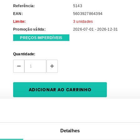
Referência:
5143
EAN:
5603927864394
Limite:
3 unidades
Promoção válida:
2026-07-01 - 2026-12-31
PREÇOS IMPERDÍVEIS
Current
Quantidade:
Stock:
DECREASE
INCREASE
QUANTITY:
QUANTITY:
Detalhes