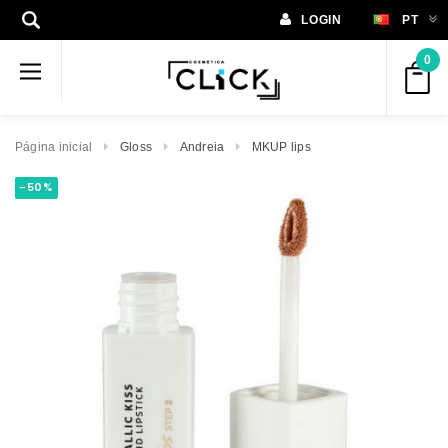
LOGIN
PT
0
Página inicial
Gloss
Andreia
MKUP lips
-50%