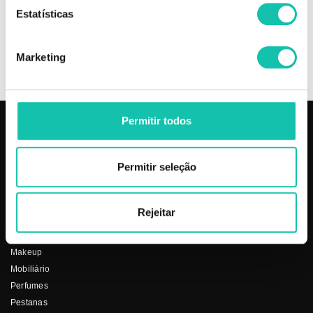
MELHOR PREÇO
Estatísticas
Marketing
OPINIÕES
Permitir todos
PRODUTOS
COSMÉTICA CLICK
Permitir seleção
Aparelhos
Sobre nós
Barbearia
Termos e condições
Cabelo
Os nossos preços
Rejeitar
Depilação
Fornecedores
Estética
Social
Makeup
Mobiliário
Perfumes
Pestanas