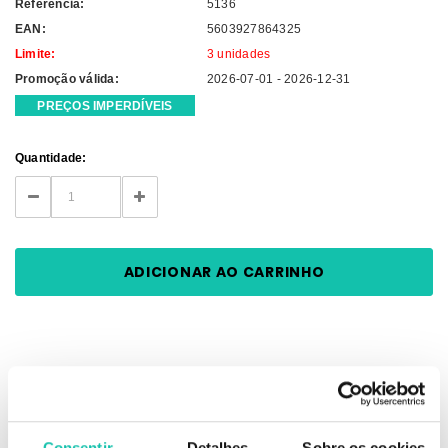
Referência:
5136
EAN:
5603927864325
Limite:
3 unidades
Promoção válida:
2026-07-01 - 2026-12-31
PREÇOS IMPERDÍVEIS
Current
Quantidade:
Stock:
DECREASE
INCREASE
QUANTITY:
QUANTITY:
DESCRIÇÃO
Consentir
Detalhes
Sobre os cookies