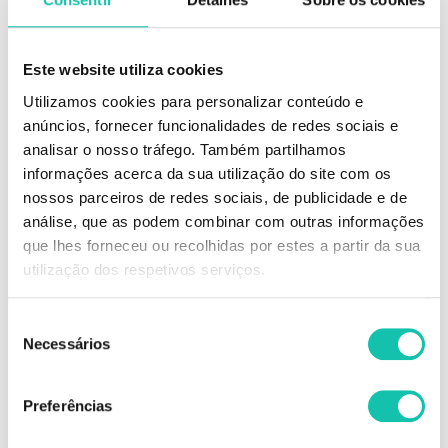
Andreia Makeup Metallic Kiss - Liquid Lipstick 02
Beija sem moderação!
Este website utiliza cookies
Batom líquido com um brilho poderoso, altamente pigmentado e textura
ultra leve para máximo conforto.
Utilizamos cookies para personalizar conteúdo e
anúncios, fornecer funcionalidades de redes sociais e
10 tons disponíveis
analisar o nosso tráfego. Também partilhamos
informações acerca da sua utilização do site com os
STOCK-OFF
Os produtos stock-off existem na Cosmética Click com o objetivo de evitar
nossos parceiros de redes sociais, de publicidade e de
o desperdício numa altura em que cada vez mais temos de pensar no
análise, que as podem combinar com outras informações
nosso planeta.
que lhes forneceu ou recolhidas por estes a partir da sua
É uma oportunidade para o cliente adquirir o produto a um preço muito
reduzido devido a fatores tais como:
utilização dos respetivos serviços.
-Mudança de imagem
-Mudança de rótulo
-Produto descontinuado pela marca
Seleção
-Produto muito próximo da data limite de expiração
Necessários
de
consentimento
Produtos não passíveis de troca.
Preferências
Comprar Gloss MKUP lips ANDREIA MELHOR PREÇO | Comprar
ANDREIA Gloss MKUP lips MELHOR PREÇO | Gloss ANDREIA MKUP lips